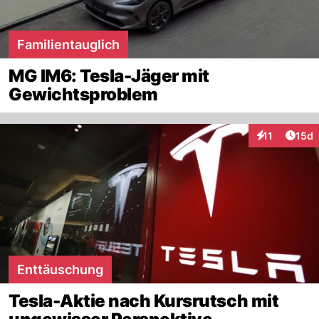
Familientauglich
MG IM6: Tesla-Jäger mit
Gewichtsproblem
Artik
11
15d
Interaktionen
Enttäuschung
Tesla-Aktie nach Kursrutsch mit