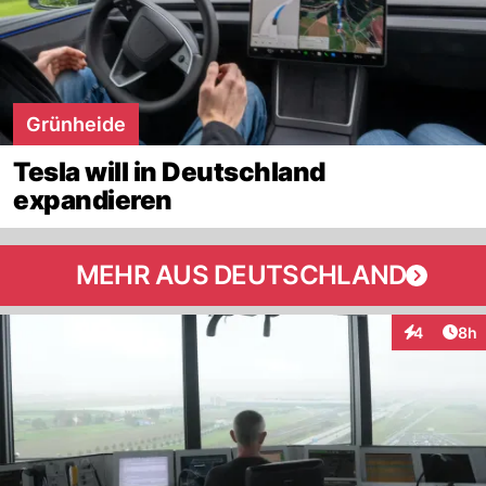
Grünheide
Tesla will in Deutschland
expandieren
MEHR AUS DEUTSCHLAND
Arti
4
8h
Interaktion