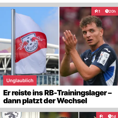
Artik
11
20h
Interaktionen
Unglaublich
Er reiste ins RB-Trainingslager –
dann platzt der Wechsel
Art
1
1d