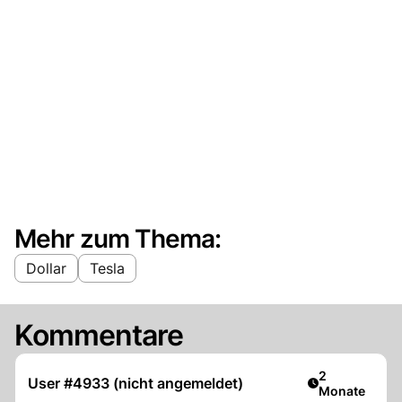
Mehr zum Thema:
Dollar
Tesla
Kommentare
Artikel veröff
2
User #4933 (nicht angemeldet)
Monate