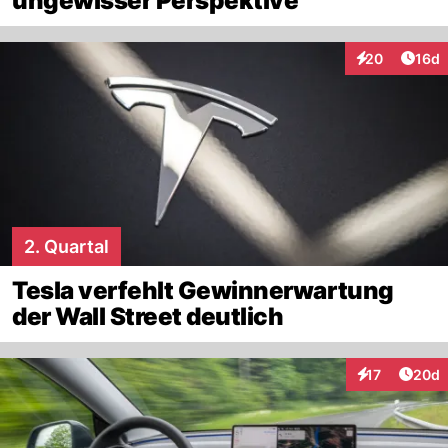
ungewisser Perspektive
Artik
20
16d
Interaktionen
2. Quartal
Tesla verfehlt Gewinnerwartung
der Wall Street deutlich
Artik
17
20d
Interaktionen