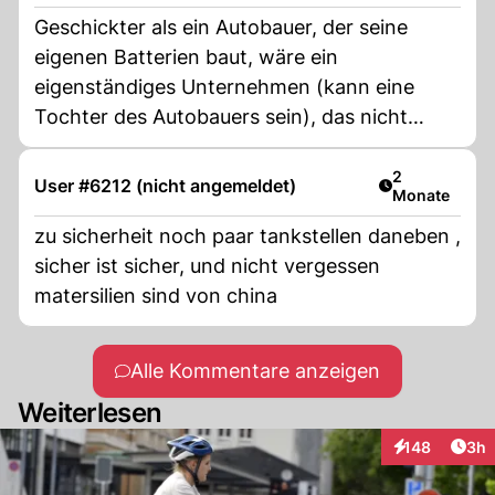
Geschickter als ein Autobauer, der seine
eigenen Batterien baut, wäre ein
eigenständiges Unternehmen (kann eine
Tochter des Autobauers sein), das nicht
anderes macht, als Batterien zu bauen und
diese dem Autobauer, aber auch anderen
Artikel veröff
2
User #6212 (nicht angemeldet)
Monate
verkauft.
zu sicherheit noch paar tankstellen daneben ,
sicher ist sicher, und nicht vergessen
matersilien sind von china
Alle Kommentare anzeigen
Weiterlesen
Arti
148
3h
Interaktionen