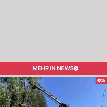
MEHR IN NEWS
Arti
2h