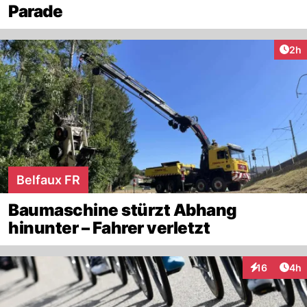
Parade
Arti
2h
Belfaux FR
Baumaschine stürzt Abhang
hinunter – Fahrer verletzt
Arti
16
4h
Interaktione