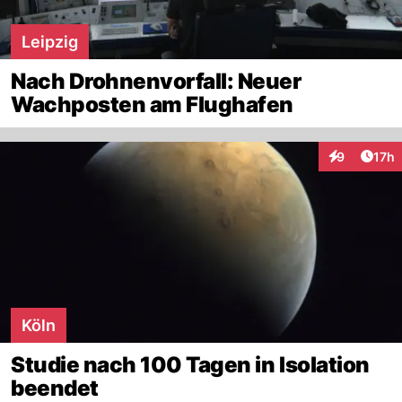
Leipzig
Nach Drohnenvorfall: Neuer
Wachposten am Flughafen
Artik
9
17h
Interaktione
Köln
Studie nach 100 Tagen in Isolation
beendet