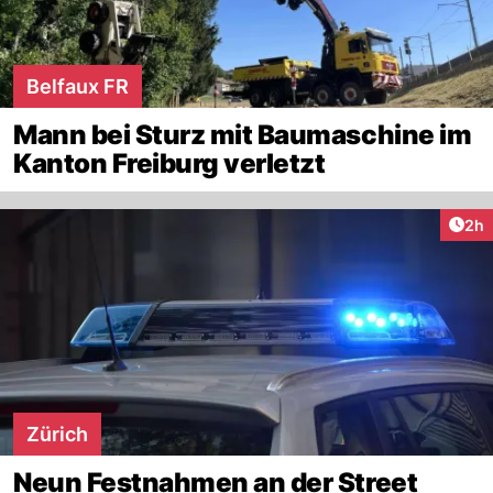
Belfaux FR
Mann bei Sturz mit Baumaschine im
Kanton Freiburg verletzt
Arti
2h
Zürich
Neun Festnahmen an der Street