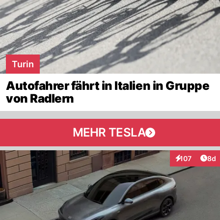
Turin
Autofahrer fährt in Italien in Gruppe
von Radlern
MEHR TESLA
Arti
107
8d
Interaktionen