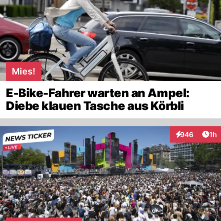
Mies!
E-Bike-Fahrer warten an Ampel:
Diebe klauen Tasche aus Körbli
Art
946
1h
Interaktionen