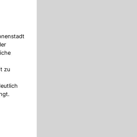
ionenstadt
der
liche
t zu
eutlich
ngt.