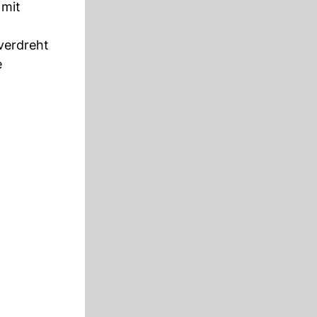
 mit
verdreht
e