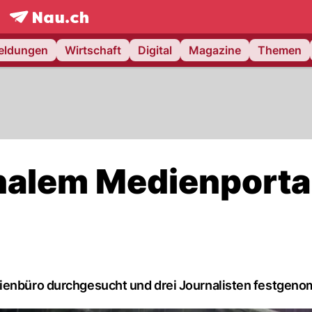
frontpage.
NAU.ch
meldungen
Wirtschaft
Digital
Magazine
Themen
nalem Medienportal
dienbüro durchgesucht und drei Journalisten festgen