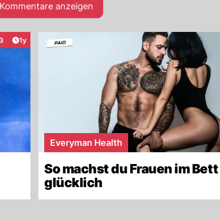
e Kommentare anzeigen
Artikel veröffentlicht:
3
1y
eraktionen
Everyman Health
t
So machst du Frauen im Bett
glücklich