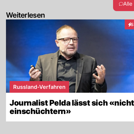
All
Weiterlesen
5
Int
Russland-Verfahren
Journalist Pelda lässt sich «nich
einschüchtern»