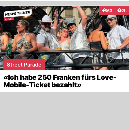
Arti
863
2h
Interaktionen
Street Parade
«Ich habe 250 Franken fürs Love-
Mobile-Ticket bezahlt»