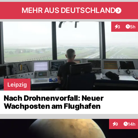
MEHR AUS DEUTSCHLAND
Arti
3
5h
Interaktion
Leipzig
Nach Drohnenvorfall: Neuer
Wachposten am Flughafen
Artik
9
14h
Interaktione