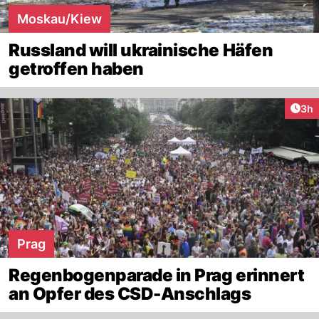
Moskau/Kiew
Russland will ukrainische Häfen
getroffen haben
Arti
3h
Prag
Regenbogenparade in Prag erinnert
an Opfer des CSD-Anschlags