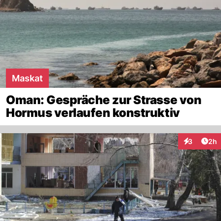
Maskat
Oman: Gespräche zur Strasse von
Hormus verlaufen konstruktiv
Arti
3
2h
Interaktion