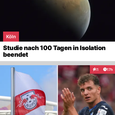
Köln
Studie nach 100 Tagen in Isolation
beendet
Artik
11
17h
Interaktionen