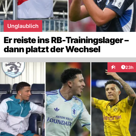
Unglaublich
Er reiste ins RB-Trainingslager –
dann platzt der Wechsel
Artik
1
23h
Interaktione