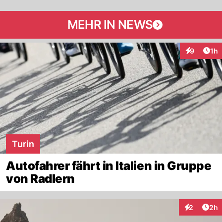
MEHR IN NEWS
Art
9
1h
Interaktion
Turin
Autofahrer fährt in Italien in Gruppe
von Radlern
Arti
2
2h
Interaktion