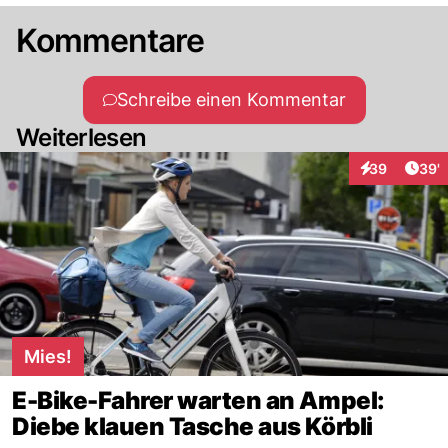
Kommentare
Schreibe einen Kommentar
Weiterlesen
Arti
39
39'
Interaktionen
Mies!
E-Bike-Fahrer warten an Ampel:
Diebe klauen Tasche aus Körbli