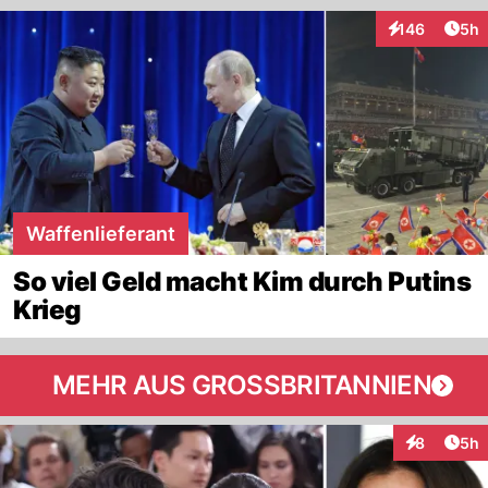
Arti
146
5h
Interaktionen
Waffenlieferant
So viel Geld macht Kim durch Putins
Krieg
MEHR AUS GROSSBRITANNIEN
Arti
8
5h
Interaktion