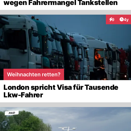
wegen Fahrermangel Tankstellen
Arti
9
4y
Interaktion
Weihnachten retten?
London spricht Visa für Tausende
Lkw-Fahrer