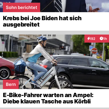
Sohn berichtet
Krebs bei Joe Biden hat sich
ausgebreitet
Art
192
1h
Interaktionen
Bern
E-Bike-Fahrer warten an Ampel:
Diebe klauen Tasche aus Körbli