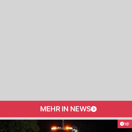
MEHR IN NEWS
Arti
16'