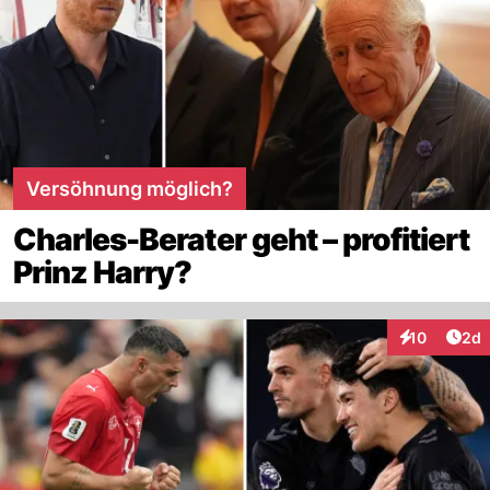
Versöhnung möglich?
Charles-Berater geht – profitiert
Prinz Harry?
Arti
10
2d
Interaktione