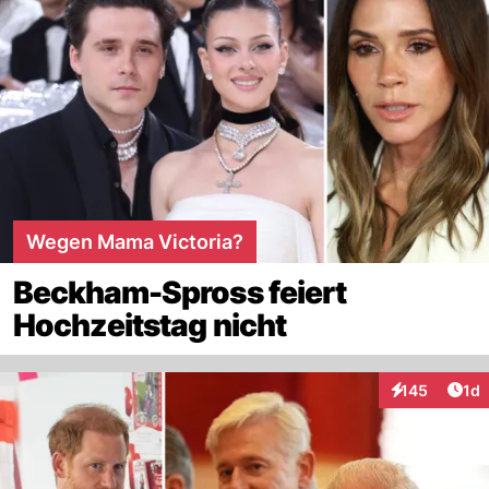
Wegen Mama Victoria?
Beckham-Spross feiert
Hochzeitstag nicht
Art
145
1d
Interaktionen