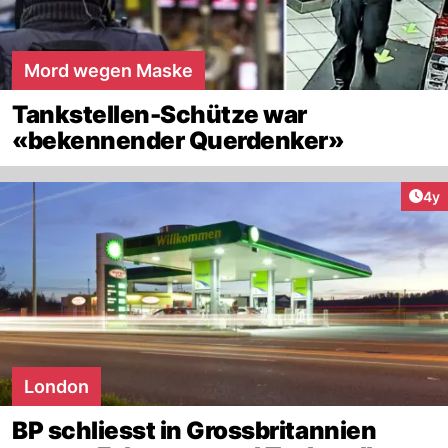
Mord wegen Maske
Tankstellen-Schütze war
«bekennender Querdenker»
Arti
4y
London
BP schliesst in Grossbritannien