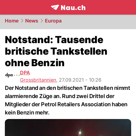
frontpage.
NAU.ch
Home
News
Europa
Notstand: Tausende
britische Tankstellen
ohne Benzin
DPA
Grossbritannien
,
27.09.2021 - 10:26
Der Notstand an den britischen Tankstellen nimmt
alarmierende Züge an. Rund zwei Drittel der
Mitglieder der Petrol Retailers Association haben
kein Benzin mehr.