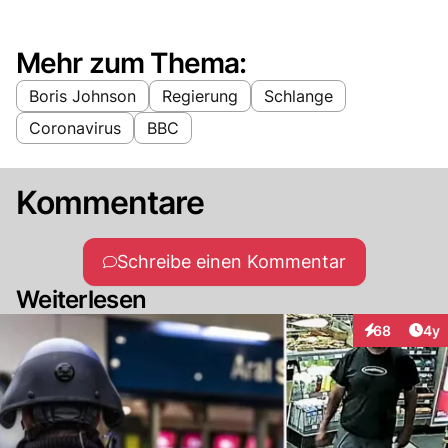
Mehr zum Thema:
Boris Johnson
Regierung
Schlange
Coronavirus
BBC
Kommentare
Schreibe einen Kommentar
Weiterlesen
Arti
68
4y
Interaktionen