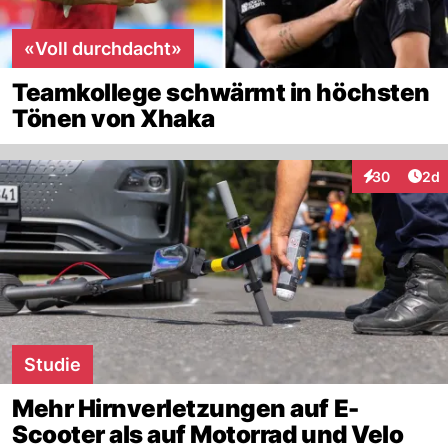
«Voll durchdacht»
Teamkollege schwärmt in höchsten
Tönen von Xhaka
Arti
30
2d
Interaktionen
Studie
Mehr Hirnverletzungen auf E-
Scooter als auf Motorrad und Velo