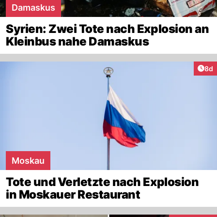
Damaskus
Syrien: Zwei Tote nach Explosion an
Kleinbus nahe Damaskus
Arti
8d
Moskau
Tote und Verletzte nach Explosion
in Moskauer Restaurant