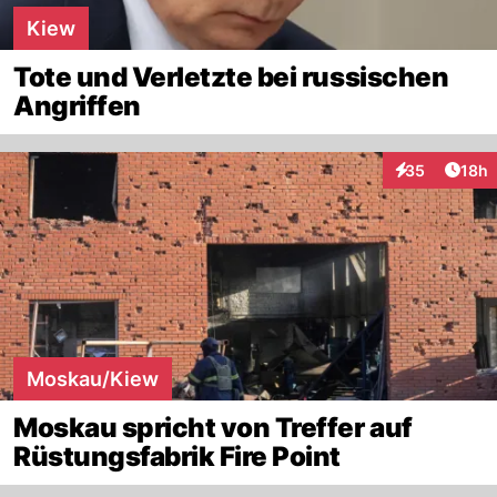
Kiew
Tote und Verletzte bei russischen
Angriffen
Artik
35
18h
Interaktionen
Moskau/Kiew
Moskau spricht von Treffer auf
Rüstungsfabrik Fire Point