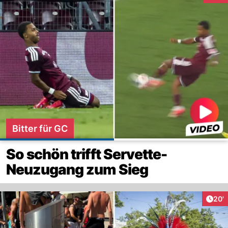
Bitter für GC
So schön trifft Servette-
Neuzugang zum Sieg
Arti
20'