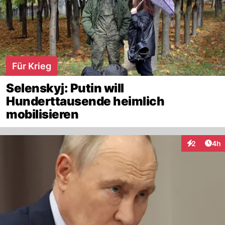
Für Krieg
Selenskyj: Putin will
Hunderttausende heimlich
mobilisieren
Arti
2
4h
Interaktion