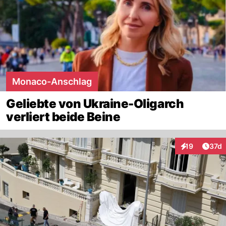
Monaco-Anschlag
Geliebte von Ukraine-Oligarch
verliert beide Beine
Artik
19
37d
Interaktionen