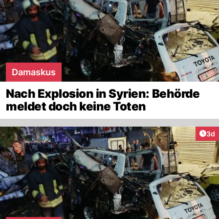
Damaskus
Nach Explosion in Syrien: Behörde
meldet doch keine Toten
Arti
3d