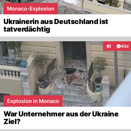
Monaco-Explosion
Ukrainerin aus Deutschland ist
tatverdächtig
Artik
2
40d
Interaktionen
Explosion in Monaco
War Unternehmer aus der Ukraine
Ziel?