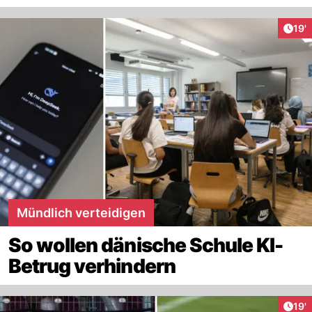
Arti
19'
Mündlich verteidigen
So wollen dänische Schule KI-
Betrug verhindern
Arti
19'