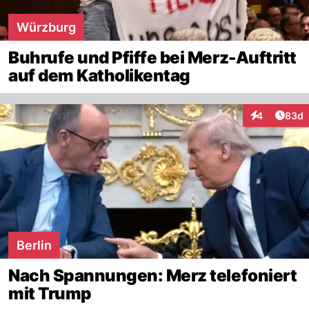
Würzburg
Buhrufe und Pfiffe bei Merz-Auftritt
auf dem Katholikentag
Artik
4
83d
Interaktionen
Berlin
Nach Spannungen: Merz telefoniert
mit Trump