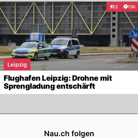
Artik
22
13h
Interaktionen
Leipzig
Flughafen Leipzig: Drohne mit
Sprengladung entschärft
Footer
Nau.ch folgen