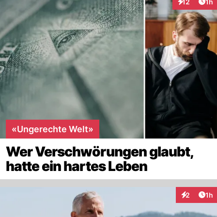
Art
12
1h
Interaktione
«Ungerechte Welt»
Wer Verschwörungen glaubt,
hatte ein hartes Leben
Art
2
1h
Interaktion