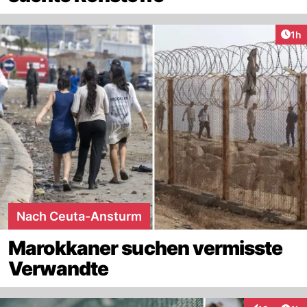
Art
1h
Nach Ceuta-Ansturm
Marokkaner suchen vermisste
Verwandte