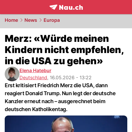
frontpage.
NAU.ch
Home
News
Europa
Merz: «Würde meinen
Kindern nicht empfehlen,
in die USA zu gehen»
Elena Hatebur
Deutschland
,
16.05.2026 - 13:22
Erst kritisiert Friedrich Merz die USA, dann
reagiert Donald Trump. Nun legt der deutsche
Kanzler erneut nach – ausgerechnet beim
deutschen Katholikentag.