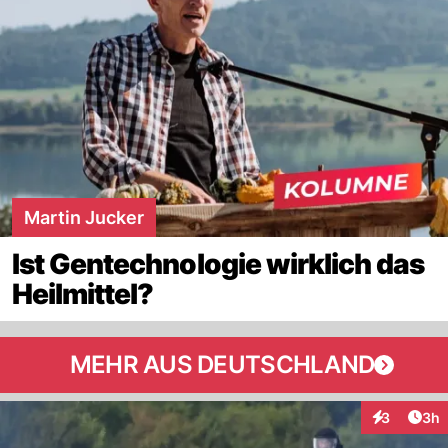
Martin Jucker
Ist Gentechnologie wirklich das
Heilmittel?
MEHR AUS DEUTSCHLAND
Arti
3
3h
Interaktion