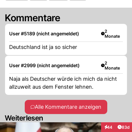
Kommentare
Artikel veröff
2
User #5189 (nicht angemeldet)
Monate
Deutschland ist ja so sicher
Artikel veröff
2
User #2999 (nicht angemeldet)
Monate
Naja als Deutscher würde ich mich da nicht
allzuweit aus dem Fenster lehnen.
Alle Kommentare anzeigen
Weiterlesen
Artik
44
83d
Interaktionen