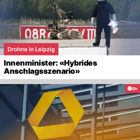
Drohne in Leipzig
Innenminister: «Hybrides
Anschlagsszenario»
Arti
9h