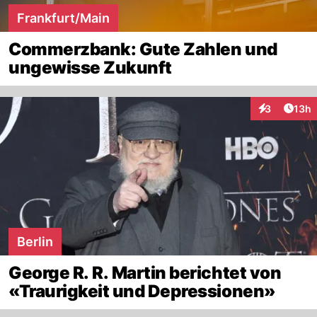
Frankfurt/Main
Commerzbank: Gute Zahlen und
ungewisse Zukunft
Artik
3
13h
Interaktione
Berlin
George R. R. Martin berichtet von
«Traurigkeit und Depressionen»