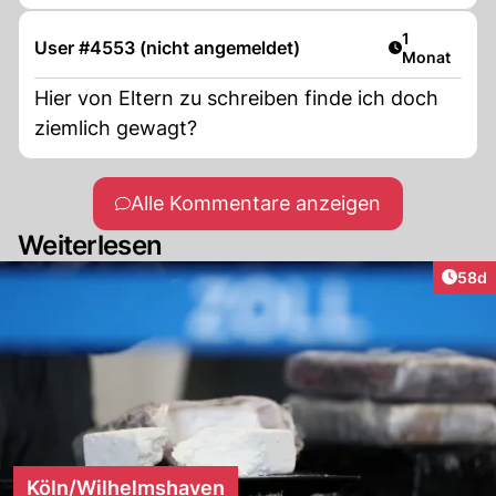
Artikel veröf
1
User #4553 (nicht angemeldet)
Monat
Hier von Eltern zu schreiben finde ich doch
ziemlich gewagt?
Alle Kommentare anzeigen
Weiterlesen
Artik
58d
Köln/Wilhelmshaven