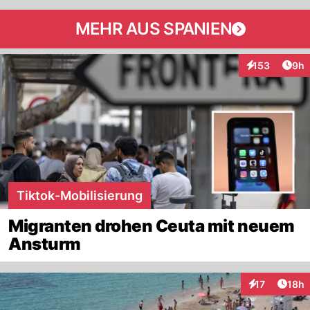
MEHR AUS SPANIEN
Arti
153
9h
Interaktionen
Tiktok-Mobilisierung
Migranten drohen Ceuta mit neuem
Ansturm
Artik
17
18h
Interaktionen