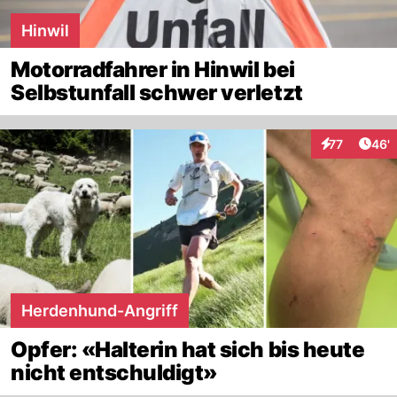
Hinwil
Motorradfahrer in Hinwil bei
Selbstunfall schwer verletzt
Arti
77
46'
Interaktionen
Herdenhund-Angriff
Opfer: «Halterin hat sich bis heute
nicht entschuldigt»