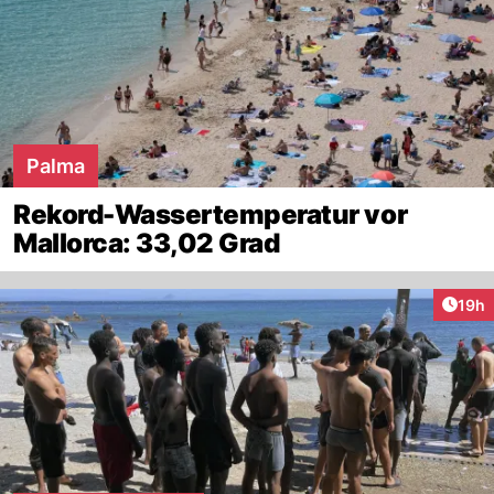
Palma
Rekord-Wassertemperatur vor
Mallorca: 33,02 Grad
Artik
19h