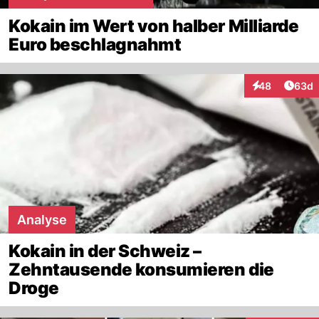
Kokain im Wert von halber Milliarde
Euro beschlagnahmt
Artik
48
63d
Interaktionen
Analyse
Kokain in der Schweiz –
Zehntausende konsumieren die
Droge