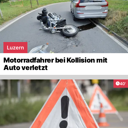
Luzern
Motorradfahrer bei Kollision mit
Auto verletzt
Arti
40'