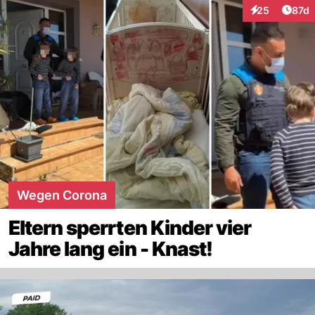
Artik
25
87d
Interaktionen
Wegen Corona
Eltern sperrten Kinder vier
Jahre lang ein - Knast!