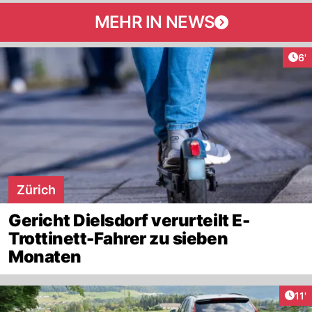
MEHR IN NEWS
Art
6'
Zürich
Gericht Dielsdorf verurteilt E-
Trottinett-Fahrer zu sieben
Monaten
Arti
11'