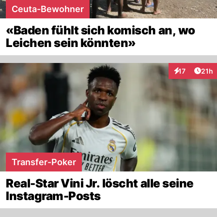
Ceuta-Bewohner
«Baden fühlt sich komisch an, wo
Leichen sein könnten»
Artik
17
21h
Interaktionen
Transfer-Poker
Real-Star Vini Jr. löscht alle seine
Instagram-Posts