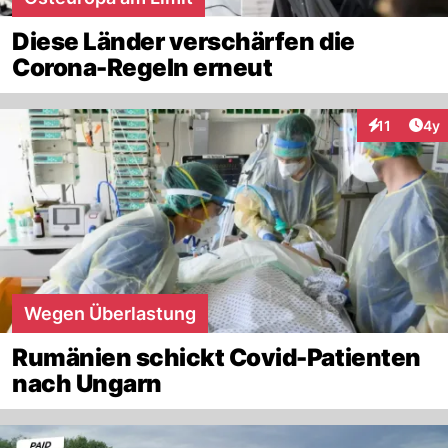
Diese Länder verschärfen die
Corona-Regeln erneut
Arti
11
4y
Interaktione
Wegen Überlastung
Rumänien schickt Covid-Patienten
nach Ungarn