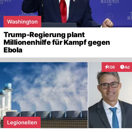
Washington
Trump-Regierung plant
Millionenhilfe für Kampf gegen
Ebola
Arti
106
4d
Interaktionen
Legionellen