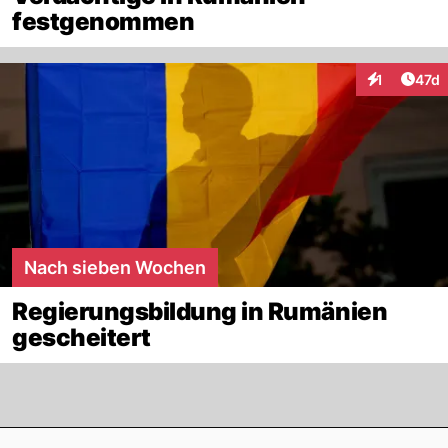
festgenommen
Artik
1
47d
Interaktione
Nach sieben Wochen
Regierungsbildung in Rumänien
gescheitert
Footer