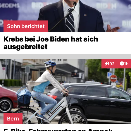
Sohn berichtet
Krebs bei Joe Biden hat sich
ausgebreitet
Art
192
1h
Interaktionen
Bern