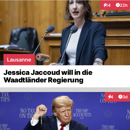
Artik
14
22h
Interaktionen
Lausanne
Jessica Jaccoud will in die
Waadtländer Regierung
Arti
4
3d
Interaktion