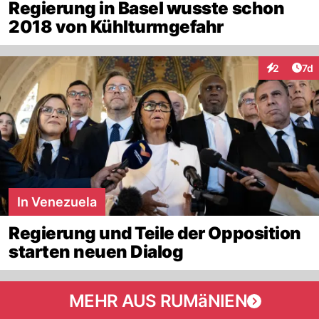
Regierung in Basel wusste schon
2018 von Kühlturmgefahr
Art
2
7d
Interaktion
In Venezuela
Regierung und Teile der Opposition
starten neuen Dialog
MEHR AUS RUMäNIEN