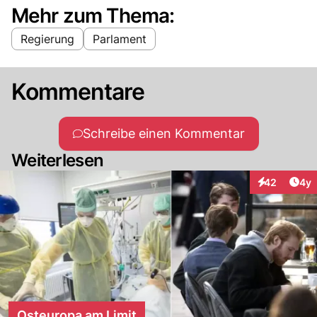
Mehr zum Thema:
Regierung
Parlament
Kommentare
Schreibe einen Kommentar
Weiterlesen
Arti
42
4y
Interaktionen
Osteuropa am Limit