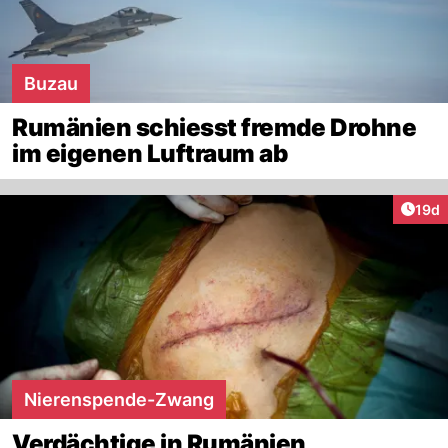
Buzau
Rumänien schiesst fremde Drohne
im eigenen Luftraum ab
Artik
19d
Nierenspende-Zwang
Verdächtige in Rumänien