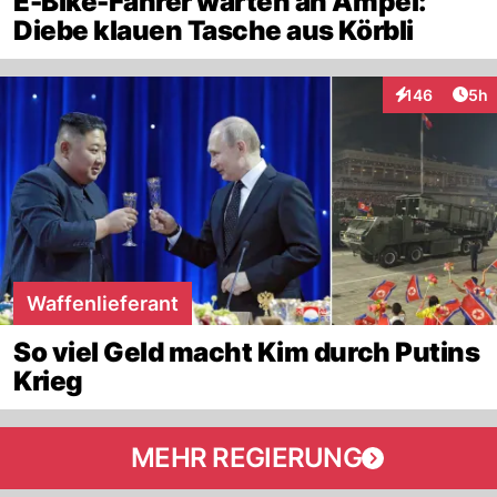
E-Bike-Fahrer warten an Ampel:
Diebe klauen Tasche aus Körbli
Arti
146
5h
Interaktionen
Waffenlieferant
So viel Geld macht Kim durch Putins
Krieg
MEHR REGIERUNG