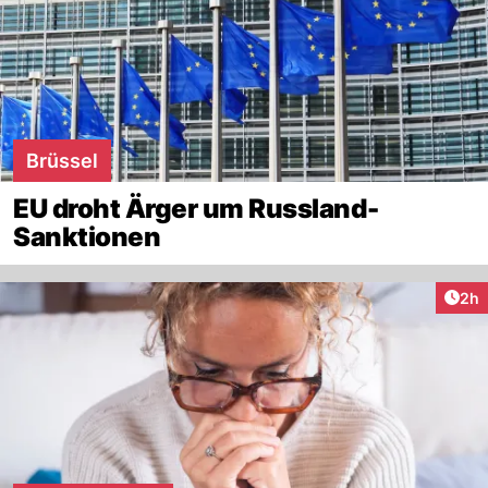
Brüssel
EU droht Ärger um Russland-
Sanktionen
Arti
2h