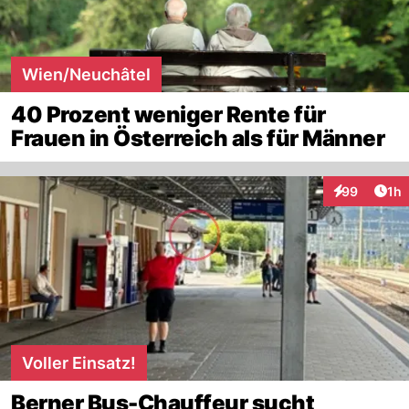
Wien/Neuchâtel
40 Prozent weniger Rente für
Frauen in Österreich als für Männer
Art
99
1h
Interaktione
Voller Einsatz!
Berner Bus-Chauffeur sucht