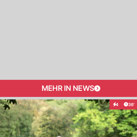
MEHR IN NEWS
Arti
4
36'
Interaktione