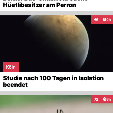
Hüetlibesitzer am Perron
Arti
5
2h
Interaktion
Köln
Studie nach 100 Tagen in Isolation
beendet
Arti
2
3h
Interaktion