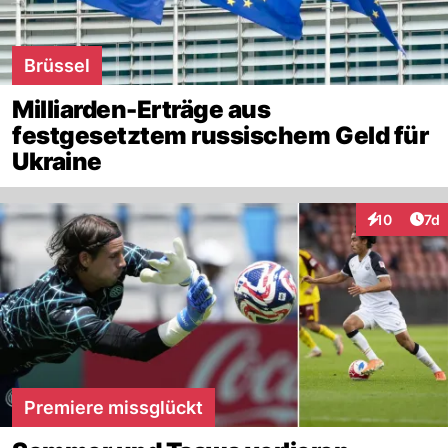
Brüssel
Milliarden-Erträge aus
festgesetztem russischem Geld für
Ukraine
Art
10
7d
Interaktione
Premiere missglückt