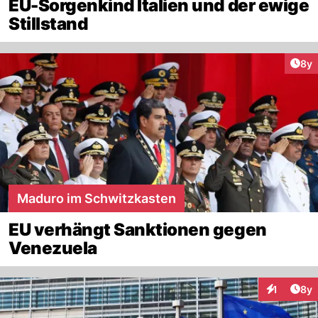
EU-Sorgenkind Italien und der ewige
Stillstand
Arti
8y
Maduro im Schwitzkasten
EU verhängt Sanktionen gegen
Venezuela
Arti
1
8y
Interaktion