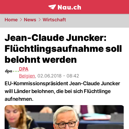
frontpage.
NAU.ch
Home
News
Wirtschaft
Jean-Claude Juncker:
Flüchtlingsaufnahme soll
belohnt werden
DPA
Belgien
,
02.06.2018 - 08:42
EU-Kommissionspräsident Jean-Claude Juncker
will Länder belohnen, die bei sich Flüchtlinge
aufnehmen.