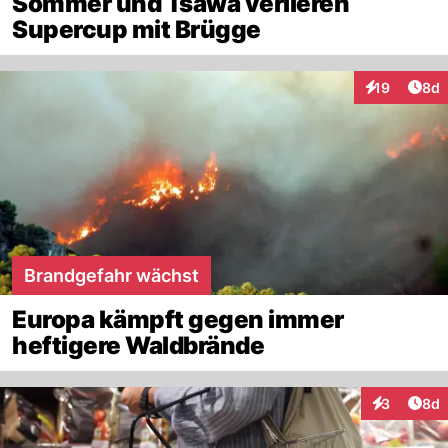
Sommer und Tsawa verlieren
Supercup mit Brügge
Arti
19
8d
Interaktione
Brandgefahr wächst
Europa kämpft gegen immer
heftigere Waldbrände
Arti
3
8d
Interaktion