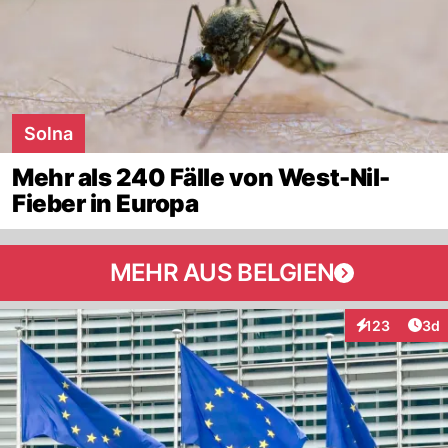
Solna
Mehr als 240 Fälle von West-Nil-
Fieber in Europa
MEHR AUS BELGIEN
Arti
123
3d
Interaktionen