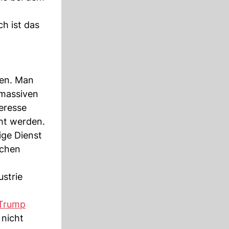
h ist das
ren. Man
 massiven
teresse
ht werden.
ge Dienst
ächen
strie
Trump
 nicht