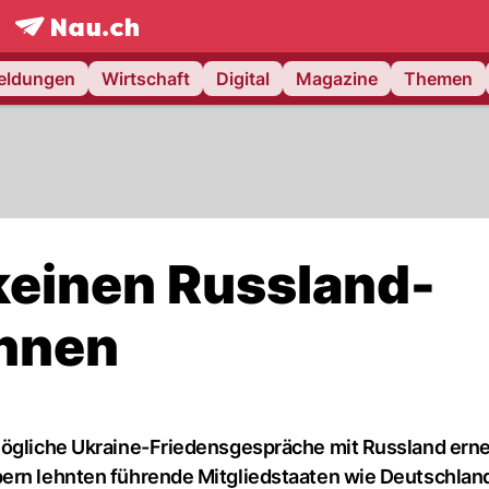
frontpage.
NAU.ch
meldungen
Wirtschaft
Digital
Magazine
Themen
 keinen Russland-
nnen
 mögliche Ukraine-Friedensgespräche mit Russland ern
pern lehnten führende Mitgliedstaaten wie Deutschlan