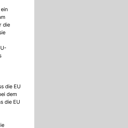
 ein
 am
r die
sie
EU-
s
ss die EU
bei dem
ss die EU
ie