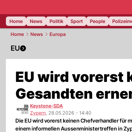
Home
News
Politik
Sport
People
Polizei
Home
News
Europa
EU
EU wird vorerst
Gesandten erne
Keystone-SDA
Zypern
,
28.05.2026 - 14:40
Die EU wird vorerst keinen Chefverhandler für
einem informellen Aussenministertreffen in Zy