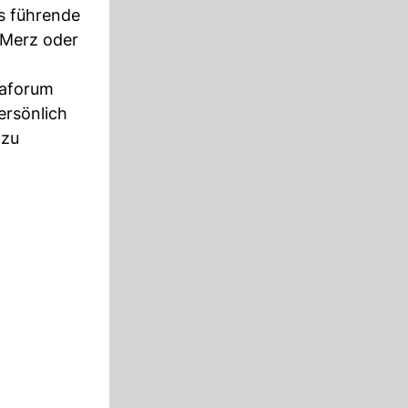
s führende
 Merz oder
paforum
ersönlich
 zu