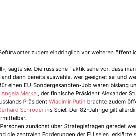
efürworter zudem eindringlich vor weiteren öffentli
ill», sagte sie. Die russische Taktik sehe vor, dass ma
sland dann bereits auswähle, wer geeignet sei und wer
 für einen EU-Sondergesandten-Job waren bislang un
n
Angela Merkel
, der finnische Präsident Alexander S
usslands Präsident
Wladimir Putin
brachte zudem öffe
Gerhard Schröder
ins Spiel. Der 82-Jährige gilt allerd
mittelbar.
r Personen zunächst über Strategiefragen geredet we
nd die zentralen Forderungen der EU seien, erklärte 