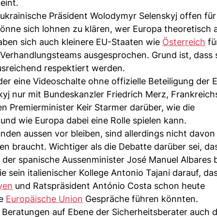
eint.
ukrainische Präsident Wolodymyr Selenskyj offen für
könne sich lohnen zu klären, wer Europa theoretisch
aben sich auch kleinere EU-Staaten wie
Österreich
fü
Verhandlungsteams ausgesprochen. Grund ist, dass 
usreichend respektiert werden.
r eine Videoschalte ohne offizielle Beteiligung der 
skyj nur mit Bundeskanzler Friedrich Merz, Frankreich
n Premierminister Keir Starmer darüber, wie die
nd wie Europa dabei eine Rolle spielen kann.
nden aussen vor bleiben, sind allerdings nicht davon
n braucht. Wichtiger als die Debatte darüber sei, da
 der spanische Aussenminister José Manuel Albares 
 sein italienischer Kollege Antonio Tajani darauf, da
yen
und Ratspräsident António Costa schon heute
ie
Europäische Union
Gespräche führen könnten.
Beratungen auf Ebene der Sicherheitsberater auch d