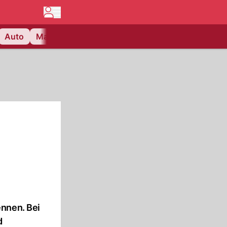
Auto
Matchcenter
Videos
Nau Plus
Lifestyle
ennen. Bei
d