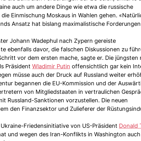
raine auch um andere Dinge wie etwa die russische
die Einmischung Moskaus in Wahlen gehen. «Natürlic
ands Ansatz hat bislang maximalistische Forderungen
ster Johann Wadephul nach Zypern gereiste
e ebenfalls davor, die falschen Diskussionen zu füh
chritt vor dem ersten mache, sagte er. Die jüngsten
ds Präsident
Wladimir Putin
offensichtlich gar kein In
wegen müsse auch der Druck auf Russland weiter erhö
entur begannen die EU-Kommission und der Auswärti
rtretern von Mitgliedstaaten in vertraulichen Gespr
 mit Russland-Sanktionen vorzustellen. Die neuen
m den Finanzsektor und Zulieferer der Rüstungsindu
e Ukraine-Friedensinitiative von US-Präsident
Donald 
hat und wegen des Iran-Konflikts in Washington auch