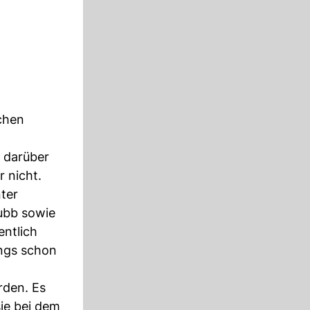
chen
n darüber
 nicht.
ter
tubb sowie
ntlich
ings schon
rden. Es
sie bei dem