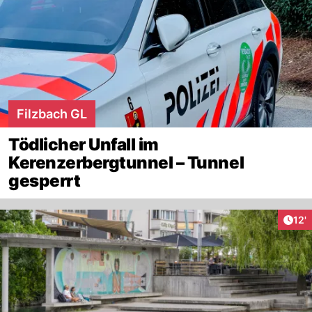
Filzbach GL
Tödlicher Unfall im
Kerenzerbergtunnel – Tunnel
gesperrt
Arti
12'