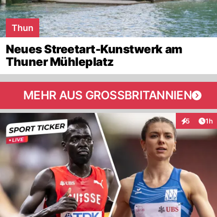
Thun
Neues Streetart-Kunstwerk am
Thuner Mühleplatz
MEHR AUS GROSSBRITANNIEN
Art
5
1h
Interaktion