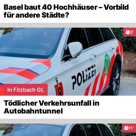
Basel baut 40 Hochhäuser – Vorbild
für andere Städte?
Art
3'
In Filzbach GL
Tödlicher Verkehrsunfall in
Autobahntunnel
Arti
11'