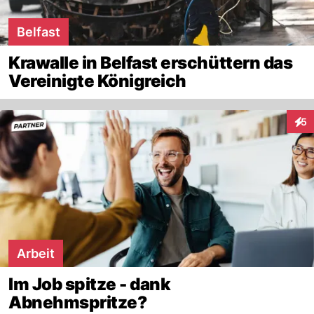
Belfast
Krawalle in Belfast erschüttern das
Vereinigte Königreich
5
Inte
Arbeit
Im Job spitze - dank
Abnehmspritze?