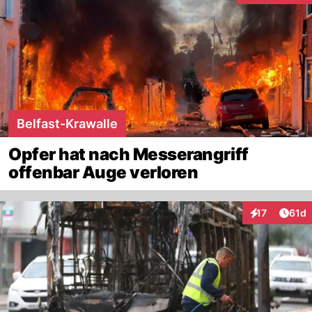
Belfast-Krawalle
Opfer hat nach Messerangriff
offenbar Auge verloren
Artik
17
61d
Interaktionen