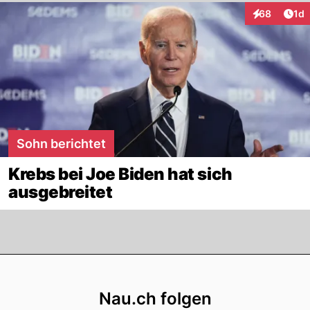
Art
68
1d
Interaktione
Sohn berichtet
Krebs bei Joe Biden hat sich
ausgebreitet
Footer
Nau.ch folgen