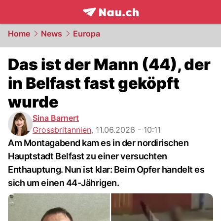
frontpage.
NAU.ch
Home
News
Europa
Das ist der Mann (44), der
in Belfast fast geköpft
wurde
Sina Barnert
Grossbritannien
,
11.06.2026 - 10:11
Am Montagabend kam es in der nordirischen
Hauptstadt Belfast zu einer versuchten
Enthauptung. Nun ist klar: Beim Opfer handelt es
sich um einen 44-Jährigen.