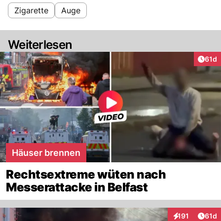
Zigarette
Auge
Weiterlesen
Artik
61d
Häuser brennen
Rechtsextreme wüten nach
Messerattacke in Belfast
Artik
191
61d
Interaktionen