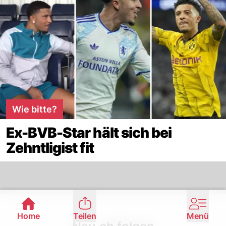
Wie bitte?
Ex-BVB-Star hält sich bei
Zehntligist fit
Footer
Home
Teilen
Menü