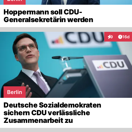
Hoppermann soll CDU-
Generalsekretärin werden
Artik
9
16d
Interaktione
Berlin
Deutsche Sozialdemokraten
sichern CDU verlässliche
Zusammenarbeit zu