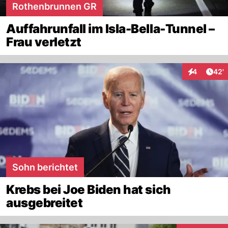
Rothenbrunnen GR
Auffahrunfall im Isla-Bella-Tunnel –
Frau verletzt
Arti
4
42'
Interaktione
Sohn berichtet
Krebs bei Joe Biden hat sich
ausgebreitet