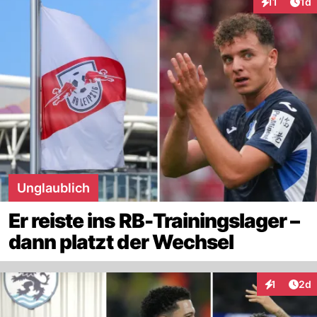
Art
11
1d
Interaktione
Unglaublich
Er reiste ins RB-Trainingslager –
dann platzt der Wechsel
Arti
1
2d
Interaktion