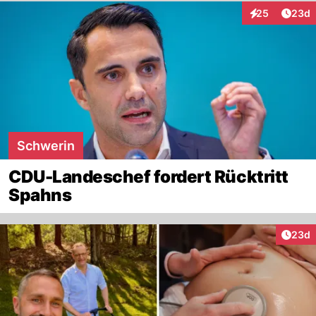
Artik
25
23d
Interaktionen
Schwerin
CDU-Landeschef fordert Rücktritt
Spahns
Artik
23d