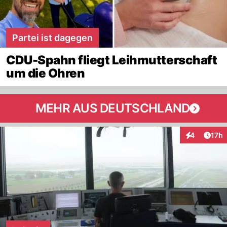
Partei ist dagegen
CDU-Spahn fliegt Leihmutterschaft
um die Ohren
MEHR AUS DEUTSCHLAND
Artik
4
17h
Interaktione