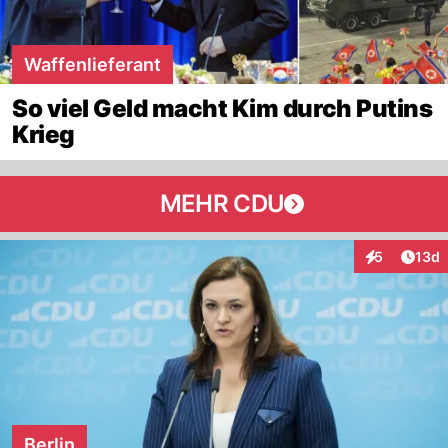
Waffenlieferant
So viel Geld macht Kim durch Putins
Krieg
MEHR CDU
Artik
5
13d
Interaktione
Berlin