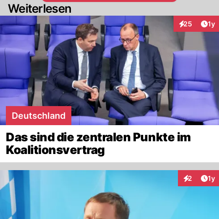
Weiterlesen
Art
25
1y
Interaktione
Deutschland
Das sind die zentralen Punkte im
Koalitionsvertrag
Art
2
1y
Interaktion