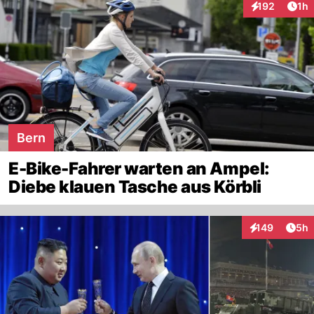
Art
192
1h
Interaktionen
Bern
E-Bike-Fahrer warten an Ampel:
Diebe klauen Tasche aus Körbli
Arti
149
5h
Interaktionen