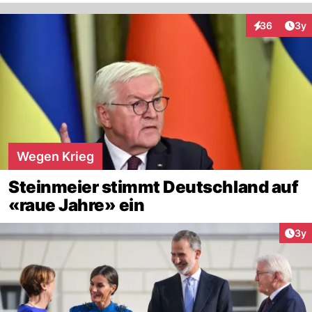
Arti
36
3y
Interaktionen
Wegen Krieg
Steinmeier stimmt Deutschland auf
«raue Jahre» ein
Arti
3y