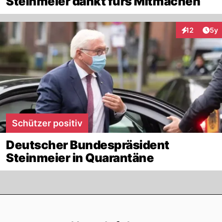
Steinmeier dankt fürs Mitmachen
Arti
12
5y
Interaktione
Schützer positiv
Deutscher Bundespräsident
Steinmeier in Quarantäne
Footer