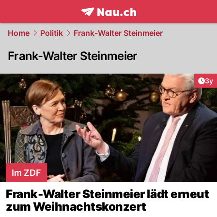
frontpage.
NAU.ch
Home
Politik
Frank-Walter Steinmeier
Frank-Walter Steinmeier
Arti
3y
Im ZDF
Frank-Walter Steinmeier lädt erneut
zum Weihnachtskonzert