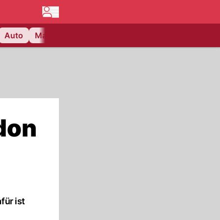
Auto
Matchcenter
Videos
Nau Plus
Lifestyle
ndon
für ist