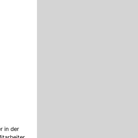
 in der
itarbeiter