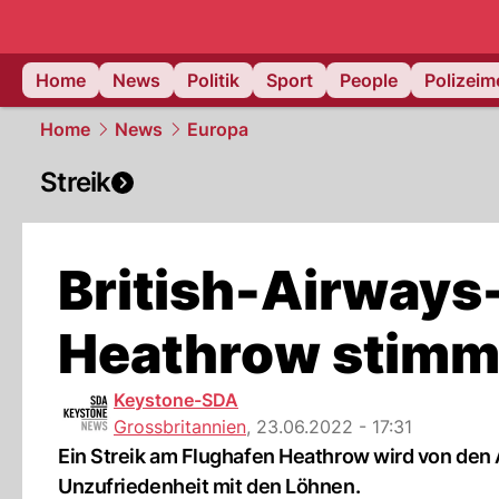
Home
News
Politik
Sport
People
Polizei
Home
News
Europa
Streik
British-Airways
Heathrow stimme
Keystone-SDA
Grossbritannien
,
23.06.2022 - 17:31
Ein Streik am Flughafen Heathrow wird von den A
Unzufriedenheit mit den Löhnen.