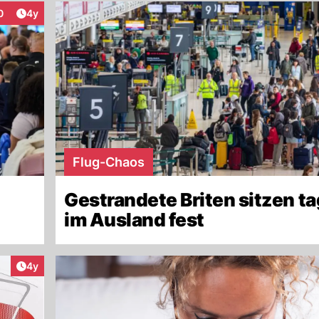
Artikel veröffentlicht:
0
4y
raktionen
Flug-Chaos
Gestrandete Briten sitzen t
im Ausland fest
Artikel veröffentlicht:
4y