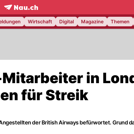
frontpage.
NAU.ch
meldungen
Wirtschaft
Digital
Magazine
Themen
-Mitarbeiter in Lo
n für Streik
ngestellten der British Airways befürwortet. Grund da