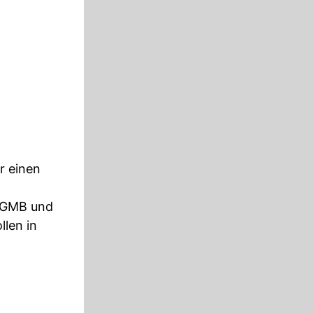
r einen
n GMB und
llen in