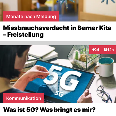
Monate nach Meldung
Missbrauchsverdacht in Berner Kita
– Freistellung
Artik
24
12h
Interaktionen
Kommunikation
Was ist 5G? Was bringt es mir?