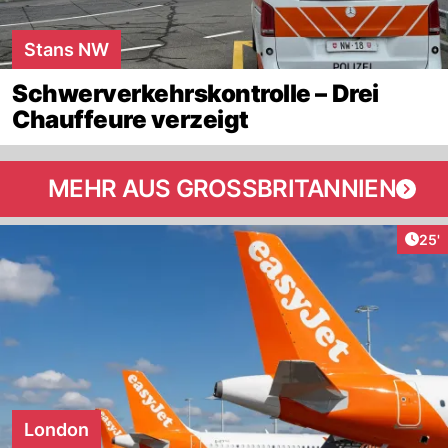
Stans NW
Schwerverkehrskontrolle – Drei
Chauffeure verzeigt
MEHR AUS GROSSBRITANNIEN
Arti
25'
London