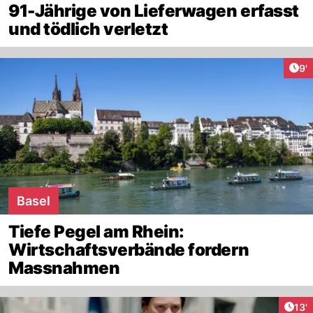
91-Jährige von Lieferwagen erfasst
und tödlich verletzt
Art
9'
Basel
Tiefe Pegel am Rhein:
Wirtschaftsverbände fordern
Massnahmen
Arti
13'