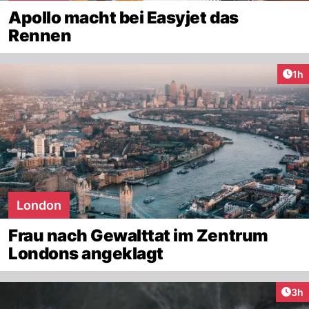
Apollo macht bei Easyjet das
Rennen
Art
1h
London
Frau nach Gewalttat im Zentrum
Londons angeklagt
Arti
3h