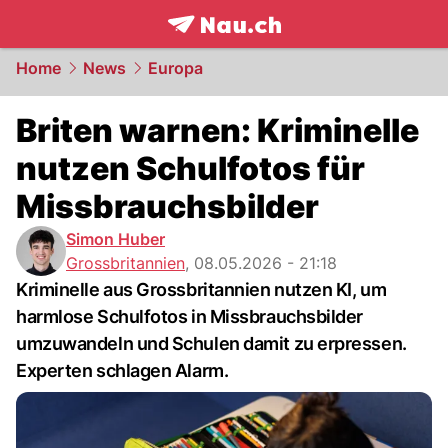
frontpage.
NAU.ch
Home
News
Europa
Briten warnen: Kriminelle
nutzen Schulfotos für
Missbrauchsbilder
Simon Huber
Grossbritannien
,
08.05.2026 - 21:18
Kriminelle aus Grossbritannien nutzen KI, um
harmlose Schulfotos in Missbrauchsbilder
umzuwandeln und Schulen damit zu erpressen.
Experten schlagen Alarm.