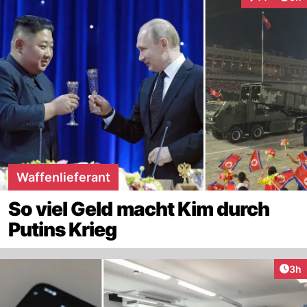
Interaktionen
Waffenlieferant
So viel Geld macht Kim durch
Putins Krieg
Arti
3h