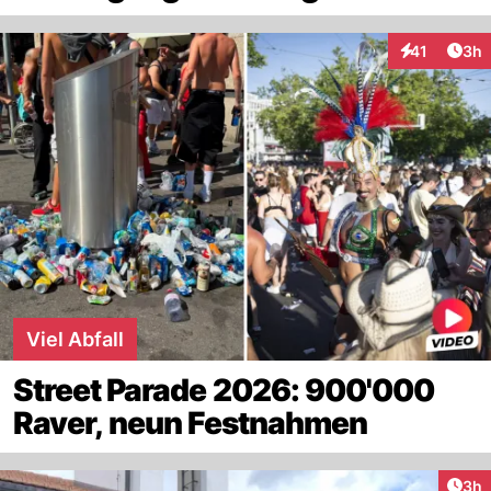
Arti
41
3h
Interaktione
Viel Abfall
Street Parade 2026: 900'000
Raver, neun Festnahmen
Arti
3h