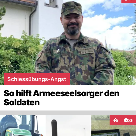
Schiessübungs-Angst
So hilft Armeeseelsorger den
Soldaten
Arti
5
3h
Interaktion