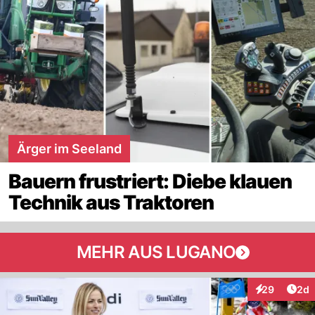
Ärger im Seeland
Bauern frustriert: Diebe klauen
Technik aus Traktoren
MEHR AUS LUGANO
Arti
29
2d
Interaktionen