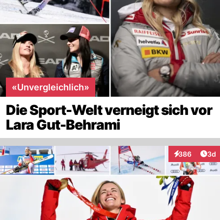
«Unvergleichlich»
Die Sport-Welt verneigt sich vor
Lara Gut-Behrami
Arti
386
3d
Interaktionen