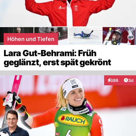
Höhen und Tiefen
Lara Gut-Behrami: Früh
geglänzt, erst spät gekrönt
Arti
386
3d
Interaktionen