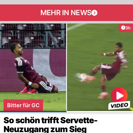
MEHR IN NEWS
Arti
3h
Bitter für GC
So schön trifft Servette-
Neuzugang zum Sieg