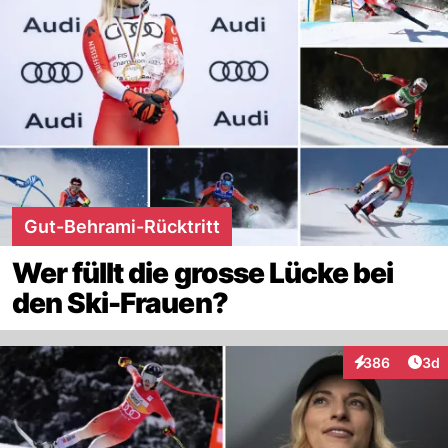
Gut-Behrami-Rücktritt
Wer füllt die grosse Lücke bei
den Ski-Frauen?
Arti
386
3d
Interaktionen