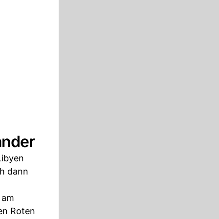
ander
Libyen
ch dann
l am
en Roten