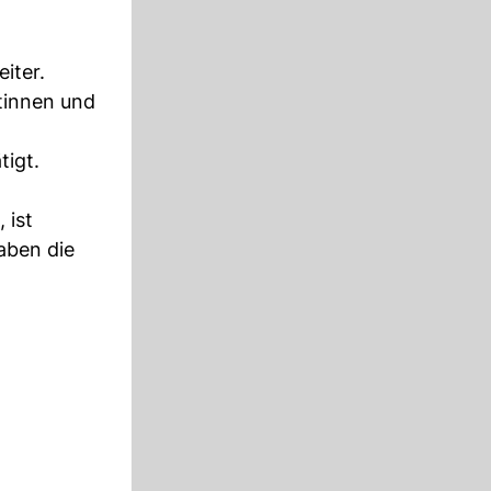
iter.
tinnen und
tigt.
 ist
aben die