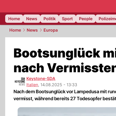
Home
News
Politik
Sport
People
Polizei
Home
News
Europa
Bootsunglück mi
nach Vermissten
Keystone-SDA
Italien
,
14.08.2025 - 13:33
Nach dem Bootsunglück vor Lampedusa mit run
vermisst, während bereits 27 Todesopfer bestäti