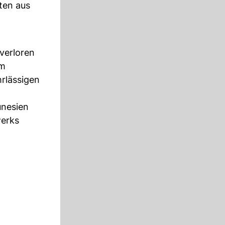
ten aus
 verloren
im
hrlässigen
unesien
werks