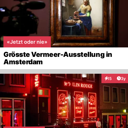
«Jetzt oder nie»
Grösste Vermeer-Ausstellung in
Amsterdam
Arti
15
3y
Interaktione