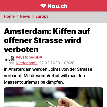
frontpage.
NAU.ch
Home
News
Europa
Amsterdam: Kiffen auf
offener Strasse wird
verboten
Keystone-SDA
Niederlande
,
12.02.2023 - 09:20
In Amsterdam werden Joints von der Strasse
verbannt. Mit diesem Verbot will man den
Massentourismus bekämpfen.