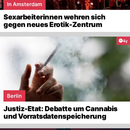
In Amsterdam
Sexarbeiterinnen wehren sich
gegen neues Erotik-Zentrum
Arti
4y
Berlin
Justiz-Etat: Debatte um Cannabis
und Vorratsdatenspeicherung