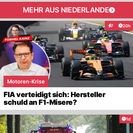
MEHR AUS NIEDERLANDE
Artik
7
20h
Interaktionen
Motoren-Krise
FIA verteidigt sich: Hersteller
schuld an F1-Misere?
Art
1d