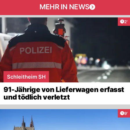
MEHR IN NEWS
Art
2'
Schleitheim SH
91-Jährige von Lieferwagen erfasst
und tödlich verletzt
Art
9'