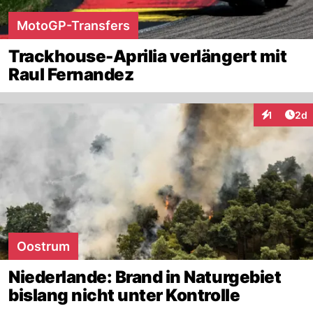
MotoGP-Transfers
Trackhouse-Aprilia verlängert mit
Raul Fernandez
Arti
1
2d
Interaktion
Oostrum
Niederlande: Brand in Naturgebiet
bislang nicht unter Kontrolle