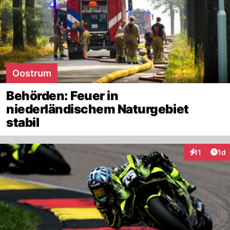
Oostrum
Behörden: Feuer in
niederländischem Naturgebiet
stabil
Art
11
1d
Interaktione