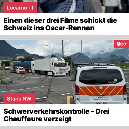
Locarno TI
Einen dieser drei Filme schickt die
Schweiz ins Oscar-Rennen
Arti
20'
Stans NW
Schwerverkehrskontrolle – Drei
Chauffeure verzeigt