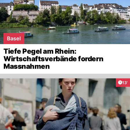
Basel
Tiefe Pegel am Rhein:
Wirtschaftsverbände fordern
Massnahmen
Arti
13'