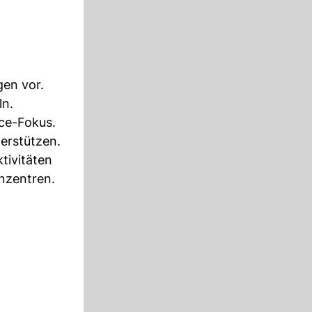
gen vor.
ln.
ce-Fokus.
erstützen.
tivitäten
nzentren.