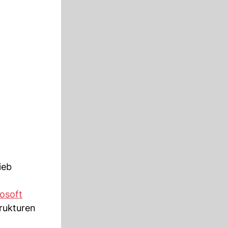
ieb
osoft
rukturen