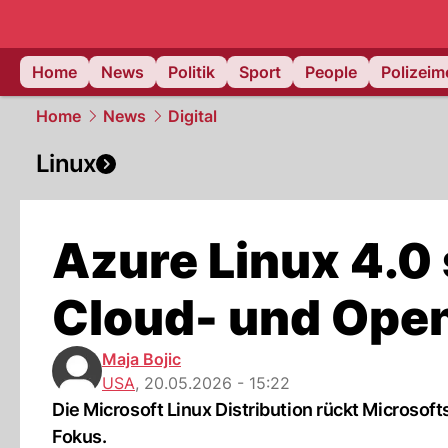
Home
News
Politik
Sport
People
Polizei
Home
News
Digital
Linux
Azure Linux 4.0 
Cloud- und Ope
Maja Bojic
USA
,
20.05.2026 - 15:22
Die Microsoft Linux Distribution rückt Microsof
Fokus.