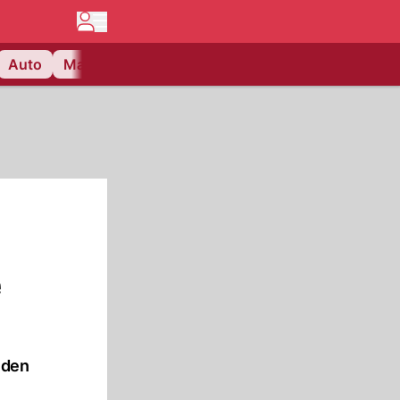
Auto
Matchcenter
Videos
Nau Plus
Lifestyle
e
 den