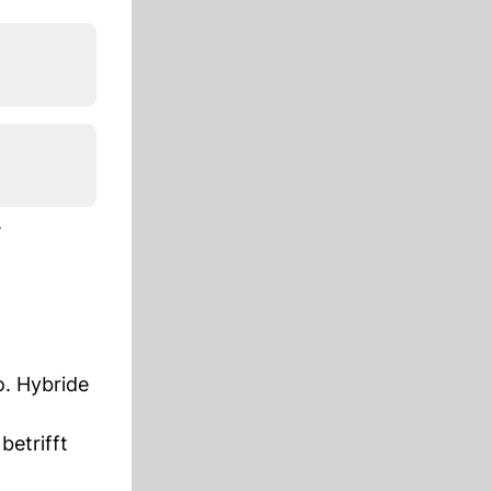
.
o. Hybride
betrifft