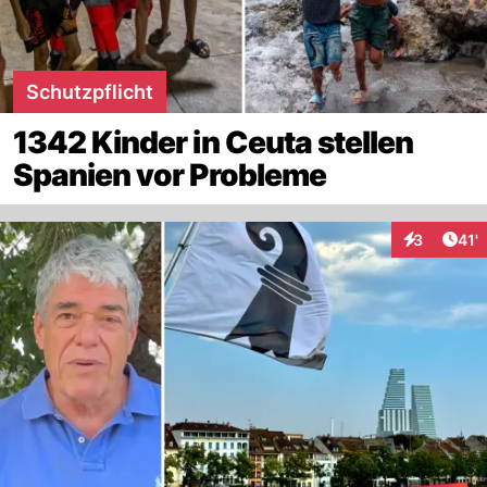
Schutzpflicht
1342 Kinder in Ceuta stellen
Spanien vor Probleme
Arti
3
41'
Interaktion