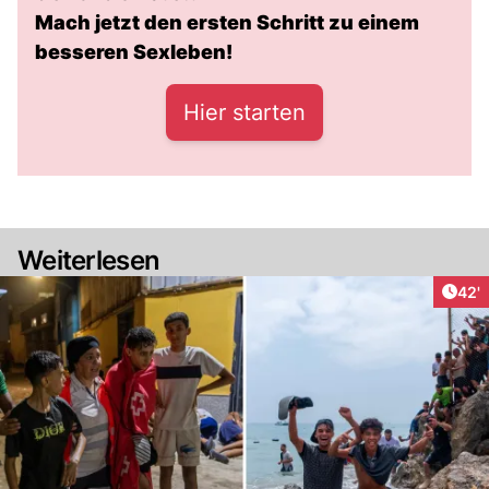
Mach jetzt den ersten Schritt zu einem
besseren Sexleben!
Hier starten
Weiterlesen
Arti
42'