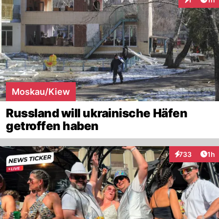
Interaktion
Moskau/Kiew
Russland will ukrainische Häfen
getroffen haben
Art
733
1h
Interaktionen