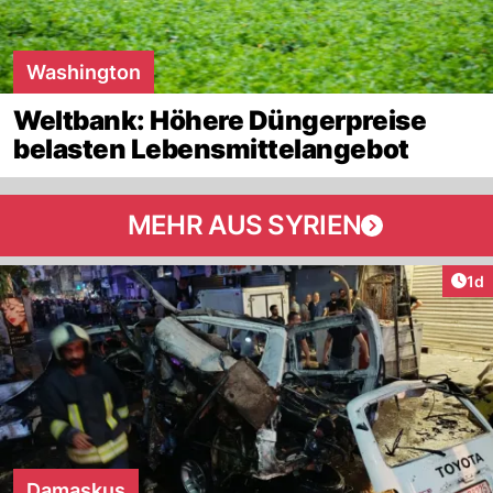
Washington
Weltbank: Höhere Düngerpreise
belasten Lebensmittelangebot
MEHR AUS SYRIEN
Art
1d
Damaskus