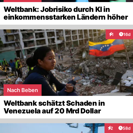
Weltbank: Jobrisiko durch KI in
einkommensstarken Ländern höher
Artik
1
16d
Interaktione
Nach Beben
Weltbank schätzt Schaden in
Venezuela auf 20 Mrd Dollar
Artik
2
58d
Interaktionen