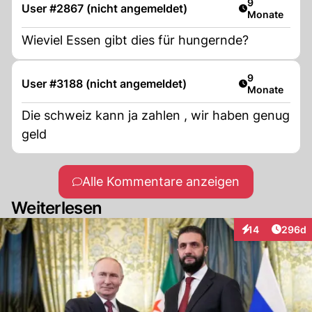
Artikel veröff
9
User #2867 (nicht angemeldet)
Monate
Wieviel Essen gibt dies für hungernde?
Artikel veröff
9
User #3188 (nicht angemeldet)
Monate
Die schweiz kann ja zahlen , wir haben genug
geld
Alle Kommentare anzeigen
Weiterlesen
Artikel
14
296d
Interaktionen