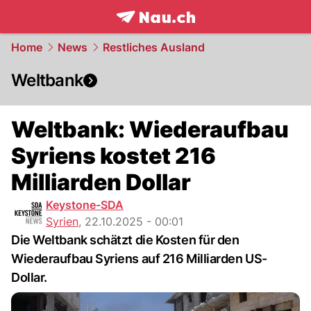
frontpage.
NAU.ch
Home
News
Restliches Ausland
Weltbank
Weltbank: Wiederaufbau
Syriens kostet 216
Milliarden Dollar
Keystone-SDA
Syrien
,
22.10.2025 - 00:01
Die Weltbank schätzt die Kosten für den
Wiederaufbau Syriens auf 216 Milliarden US-
Dollar.