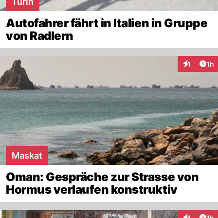
Turin
Autofahrer fährt in Italien in Gruppe
von Radlern
Art
1
1h
Interaktion
Maskat
Oman: Gespräche zur Strasse von
Hormus verlaufen konstruktiv
Art
1
1h