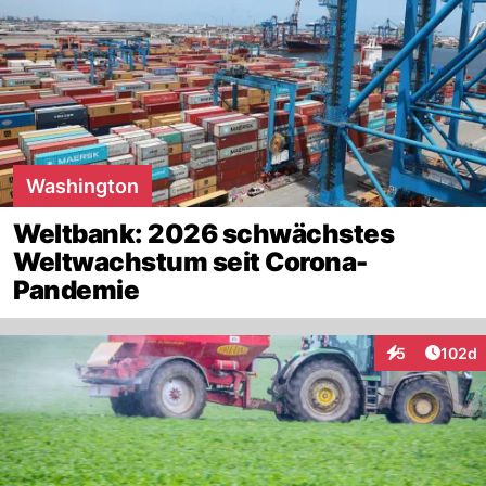
Washington
Weltbank: 2026 schwächstes
Weltwachstum seit Corona-
Pandemie
Artike
5
102d
Interaktionen