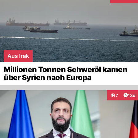
Interaktione
Aus Irak
Millionen Tonnen Schweröl kamen
über Syrien nach Europa
Artik
17
13d
Interaktionen