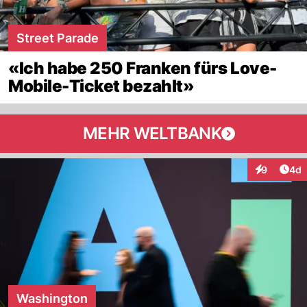
Street Parade
«Ich habe 250 Franken fürs Love-
Mobile-Ticket bezahlt»
MEHR WELTBANK
Arti
9
4d
Interaktion
Washington