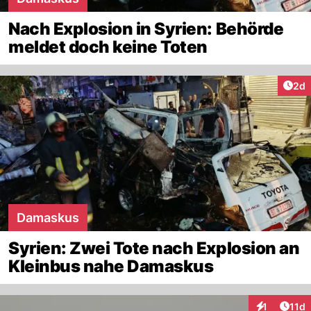
Nach Explosion in Syrien: Behörde
meldet doch keine Toten
Arti
2d
Damaskus
Syrien: Zwei Tote nach Explosion an
Kleinbus nahe Damaskus
Artik
1
11d