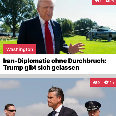
Arti
11
9h
Interaktione
Washington
Iran-Diplomatie ohne Durchbruch:
Trump gibt sich gelassen
Artik
20
11h
Interaktionen