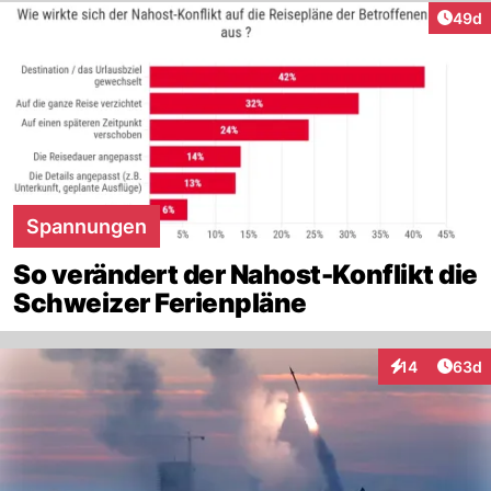
Artik
49d
Spannungen
So verändert der Nahost-Konflikt die
Schweizer Ferienpläne
Artik
14
63d
Interaktionen