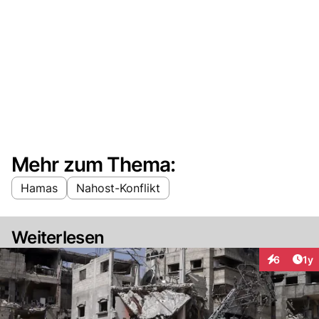
Mehr zum Thema:
Hamas
Nahost-Konflikt
Weiterlesen
Art
6
1y
Interaktion