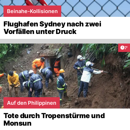
Beinahe-Kollisionen
Flughafen Sydney nach zwei
Vorfällen unter Druck
Art
7'
Auf den Philippinen
Tote durch Tropenstürme und
Monsun