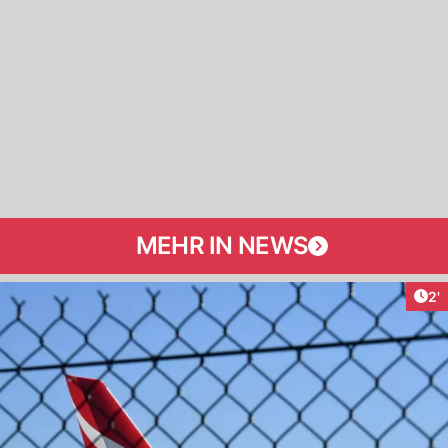
MEHR IN NEWS
Art
2'