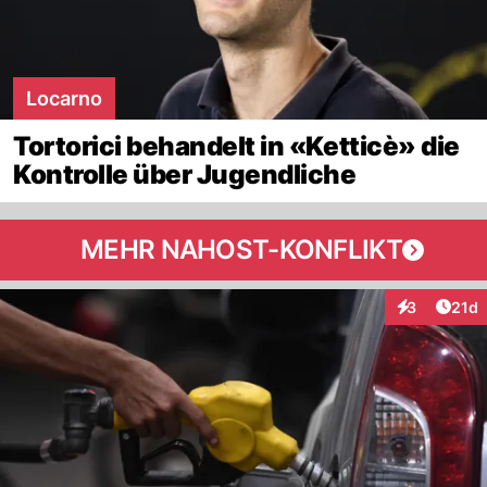
Locarno
Tortorici behandelt in «Ketticè» die
Kontrolle über Jugendliche
MEHR NAHOST-KONFLIKT
Artik
3
21d
Interaktione