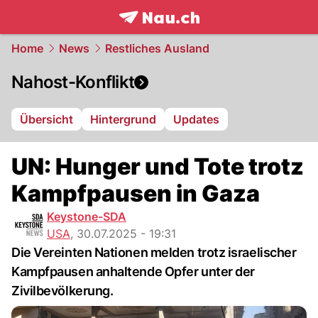
frontpage.
NAU.ch
Home
News
Restliches Ausland
Nahost-Konflikt
Übersicht
Hintergrund
Updates
UN: Hunger und Tote trotz
Kampfpausen in Gaza
Keystone-SDA
USA
,
30.07.2025 - 19:31
Die Vereinten Nationen melden trotz israelischer
Kampfpausen anhaltende Opfer unter der
Zivilbevölkerung.