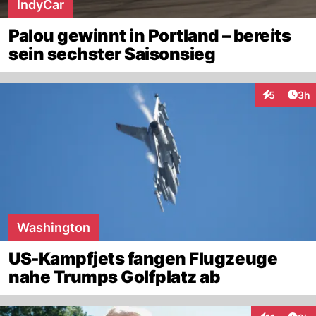
IndyCar
Palou gewinnt in Portland – bereits
sein sechster Saisonsieg
Arti
5
3h
Interaktion
Washington
US-Kampfjets fangen Flugzeuge
nahe Trumps Golfplatz ab