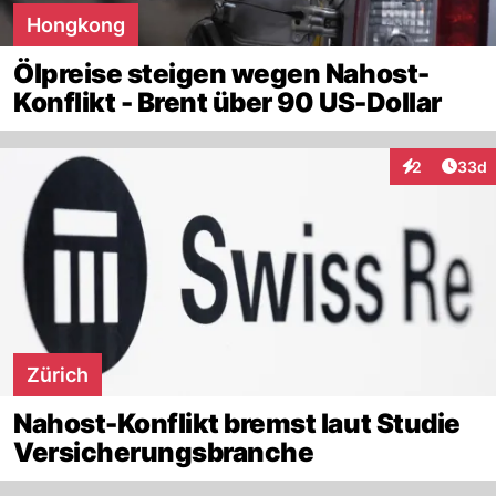
Hongkong
Ölpreise steigen wegen Nahost-
Konflikt - Brent über 90 US-Dollar
Artik
2
33d
Interaktionen
Zürich
Nahost-Konflikt bremst laut Studie
Versicherungsbranche