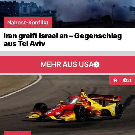
Nahost-Konflikt
Iran greift Israel an – Gegenschlag
aus Tel Aviv
MEHR AUS USA
Arti
1
2h
Interaktion