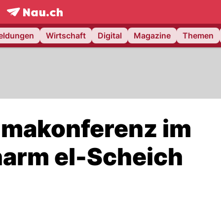
frontpage.
NAU.ch
meldungen
Wirtschaft
Digital
Magazine
Themen
imakonferenz im
harm el-Scheich