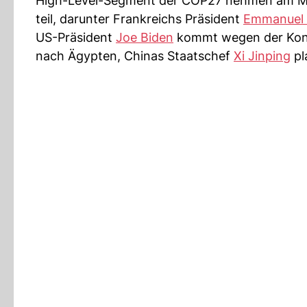
High-Level-Segment der COP27 nehmen am Mon
teil, darunter Frankreichs Präsident
Emmanuel
US-Präsident
Joe Biden
kommt wegen der Kong
nach Ägypten, Chinas Staatschef
Xi Jinping
pl