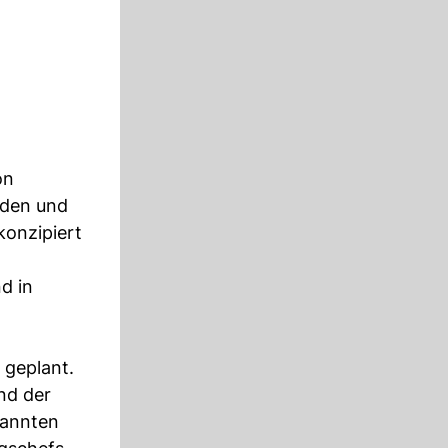
on
äden und
konzipiert
d in
 geplant.
nd der
nannten