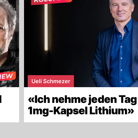
Ueli Schmezer
d
«Ich nehme jeden Tag
»
1mg-Kapsel Lithium»