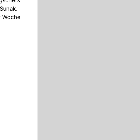
gschefs
 Sunak.
r Woche