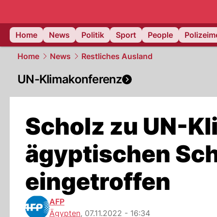
Home
News
Politik
Sport
People
Polizei
Home
News
Restliches Ausland
UN-Klimakonferenz
Scholz zu UN-Kl
ägyptischen Sc
eingetroffen
AFP
Ägypten
,
07.11.2022 - 16:34