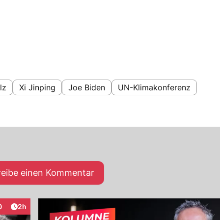
lz
Xi Jinping
Joe Biden
UN-Klimakonferenz
reibe einen Kommentar
Artikel veröffentlicht:
0
2h
eraktionen