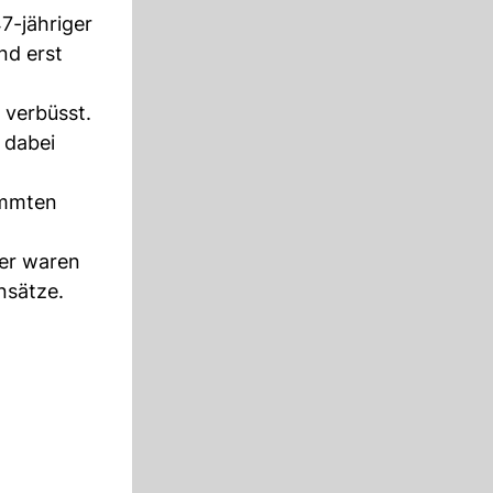
7-jähriger
nd erst
 verbüsst.
 dabei
ämmten
er waren
nsätze.