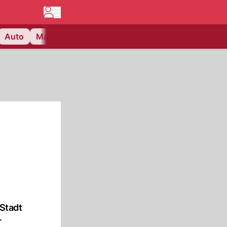
Auto
Matchcenter
Videos
Nau Plus
Lifestyle
 Stadt
r