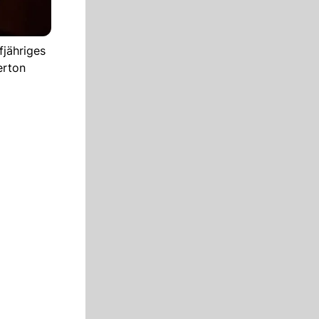
fjähriges
erton