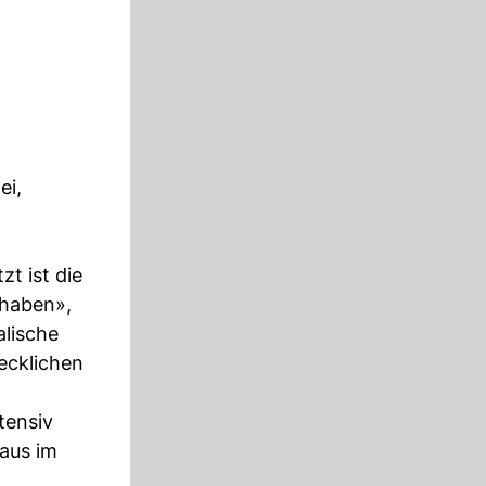
ei,
t ist die
 haben»,
alische
recklichen
tensiv
aus im