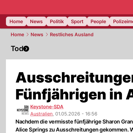
Home
News
Politik
Sport
People
Polizei
Home
News
Restliches Ausland
Tod
Ausschreitungen
Fünfjährigen in 
Keystone-SDA
Australien
,
01.05.2026 - 16:56
Nachdem die vermisste fünfjährige Sharon Granit
Alice Springs zu Ausschreitungen gekommen. 