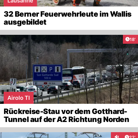
Lausanne
32 Berner Feuerwehrleute im Wallis
ausgebildet
Arti
18'
Airolo TI
Rückreise-Stau vor dem Gotthard-
Tunnel auf der A2 Richtung Norden
Arti
1
22'