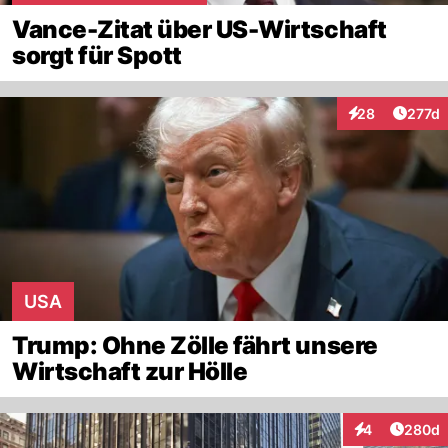
Vance-Zitat über US-Wirtschaft
sorgt für Spott
Artike
28
277d
Interaktionen
USA
Trump: Ohne Zölle fährt unsere
Wirtschaft zur Hölle
Artikel
4
280d
Interaktionen