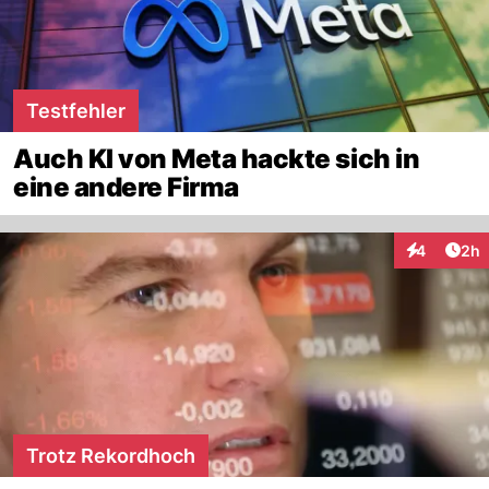
Testfehler
Auch KI von Meta hackte sich in
eine andere Firma
Arti
4
2h
Interaktion
Trotz Rekordhoch