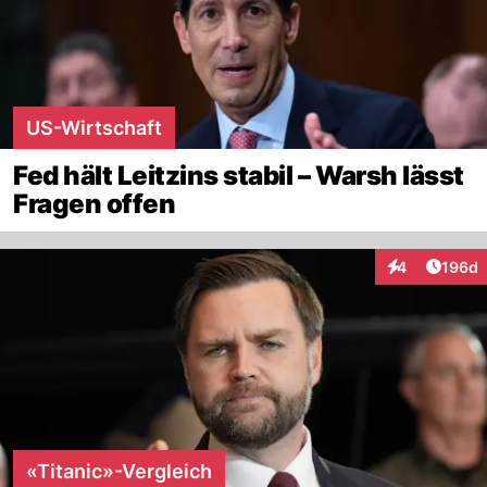
US-Wirtschaft
Fed hält Leitzins stabil – Warsh lässt
Fragen offen
Artike
4
196d
Interaktionen
«Titanic»-Vergleich