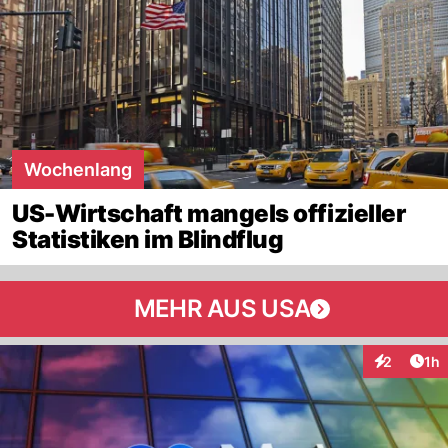
Wochenlang
US-Wirtschaft mangels offizieller
Statistiken im Blindflug
MEHR AUS USA
Art
2
1h
Interaktion