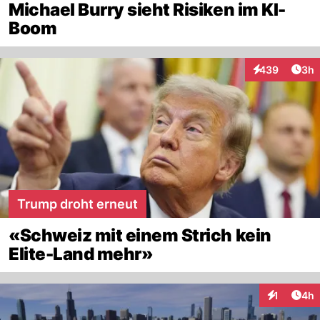
Michael Burry sieht Risiken im KI-
Boom
Arti
439
3h
Interaktionen
Trump droht erneut
«Schweiz mit einem Strich kein
Elite-Land mehr»
Arti
1
4h
Interaktion