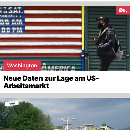
Arti
6y
Washington
Neue Daten zur Lage am US-
Arbeitsmarkt