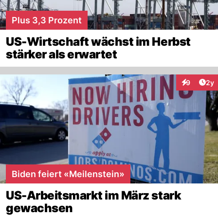
Plus 3,3 Prozent
US-Wirtschaft wächst im Herbst
stärker als erwartet
Arti
9
2y
Interaktion
Biden feiert «Meilenstein»
US-Arbeitsmarkt im März stark
gewachsen