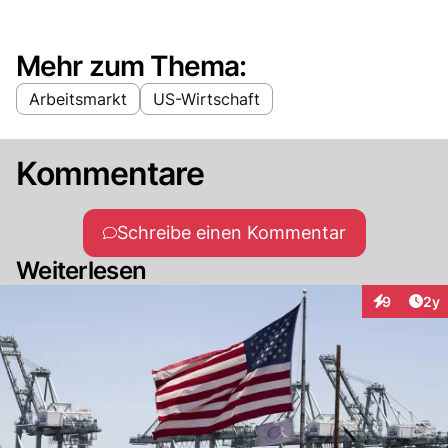
Mehr zum Thema:
Arbeitsmarkt
US-Wirtschaft
Kommentare
Schreibe einen Kommentar
Weiterlesen
Arti
9
2y
Interaktion