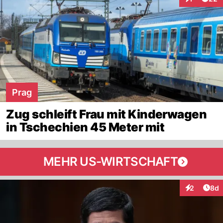
Interaktion
Prag
Zug schleift Frau mit Kinderwagen
in Tschechien 45 Meter mit
MEHR US-WIRTSCHAFT
Arti
2
8d
Interaktion