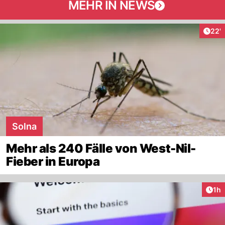
MEHR IN NEWS
Arti
22'
Solna
Mehr als 240 Fälle von West-Nil-
Fieber in Europa
Art
1h