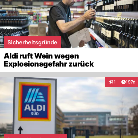
Sicherheitsgründe
Aldi ruft Wein wegen
Explosionsgefahr zurück
Artike
11
197d
Interaktionen