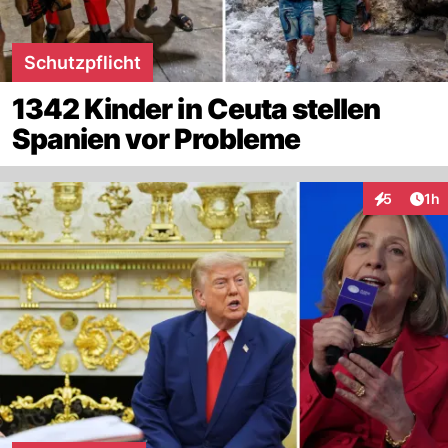
Schutzpflicht
1342 Kinder in Ceuta stellen
Spanien vor Probleme
Art
5
1h
Interaktion