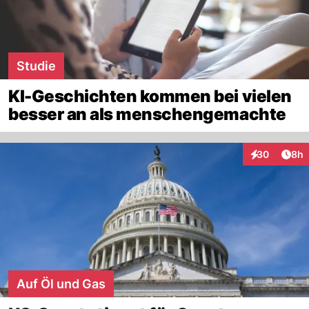
Studie
KI-Geschichten kommen bei vielen
besser an als menschengemachte
Arti
30
8h
Interaktionen
Auf Öl und Gas