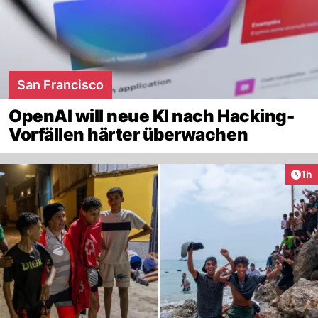
San Francisco
OpenAI will neue KI nach Hacking-
Vorfällen härter überwachen
Art
1h