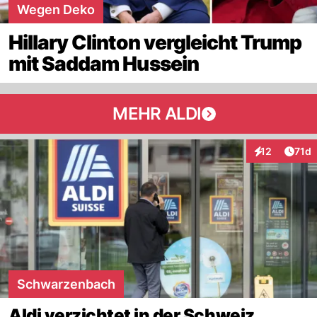
Wegen Deko
Hillary Clinton vergleicht Trump
mit Saddam Hussein
MEHR ALDI
Artik
12
71d
Interaktionen
Schwarzenbach
Aldi verzichtet in der Schweiz