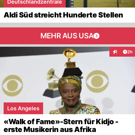
Deutschlandzentrale
Aldi Süd streicht Hunderte Stellen
MEHR AUS USA
Arti
1
2h
Interaktion
Los Angeles
«Walk of Fame»-Stern für Kidjo -
erste Musikerin aus Afrika