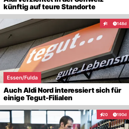
künftig auf teure Standorte
Artike
1
148d
Interaktionen
Essen/Fulda
Auch Aldi Nord interessiert sich für
einige Tegut-Filialen
Artike
20
190d
Interaktionen