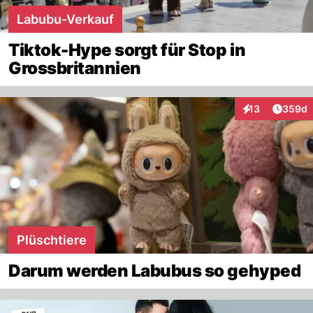
Labubu-Verkauf
Tiktok-Hype sorgt für Stop in
Grossbritannien
Artikel
13
359d
Interaktionen
Plüschtiere
Darum werden Labubus so gehyped