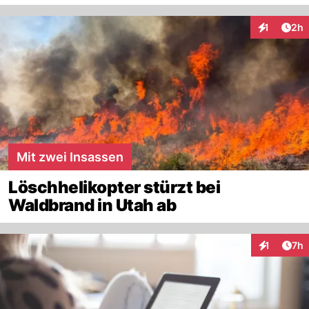
Arti
1
2h
Interaktion
Mit zwei Insassen
Löschhelikopter stürzt bei
Waldbrand in Utah ab
Arti
1
7h
Interaktion