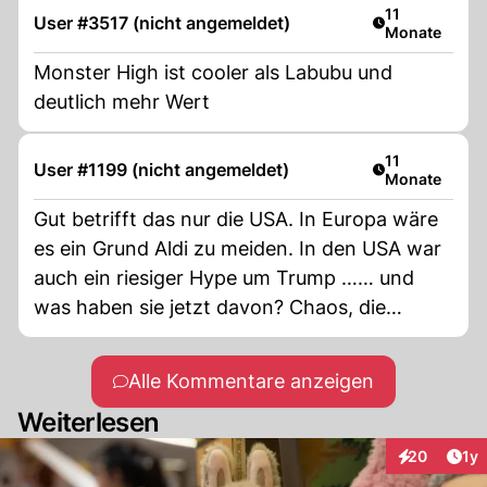
Artikel veröffe
11
User #3517 (nicht angemeldet)
Monate
Monster High ist cooler als Labubu und
deutlich mehr Wert
Artikel veröffe
11
User #1199 (nicht angemeldet)
Monate
Gut betrifft das nur die USA. In Europa wäre
es ein Grund Aldi zu meiden. In den USA war
auch ein riesiger Hype um Trump …… und
was haben sie jetzt davon? Chaos, die
National Garde im Einsatz, ungerechtfertigte
Abschiebungen, usw, usw. Der Hype ist
Alle Kommentare anzeigen
vorbei, aber Trump müssen sie noch weiter
Weiterlesen
ertragen.
Art
20
1y
Interaktione