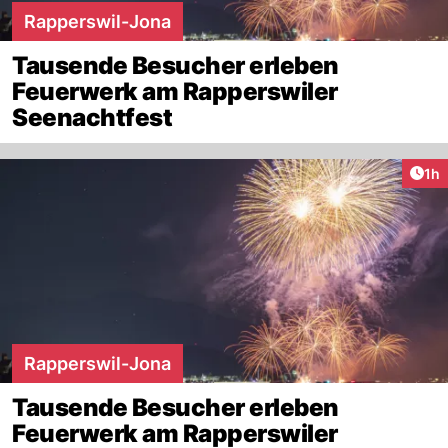
Rapperswil-Jona
Tausende Besucher erleben
Feuerwerk am Rapperswiler
Seenachtfest
Art
1h
Rapperswil-Jona
Tausende Besucher erleben
Feuerwerk am Rapperswiler