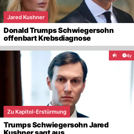
Jared Kushner
Donald Trumps Schwiegersohn
offenbart Krebsdiagnose
Arti
1
4y
Interaktion
Zu Kapitol-Erstürmung
Trumps Schwiegersohn Jared
Kushner sagt aus