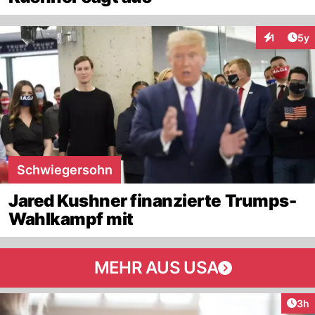
Arti
1
5y
Interaktion
Schwiegersohn
Jared Kushner finanzierte Trumps-
Wahlkampf mit
MEHR AUS USA
Arti
3h