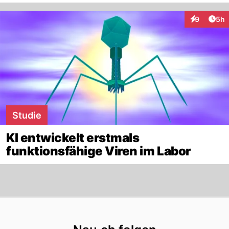
Arti
9
5h
Interaktion
Studie
KI entwickelt erstmals
funktionsfähige Viren im Labor
Footer