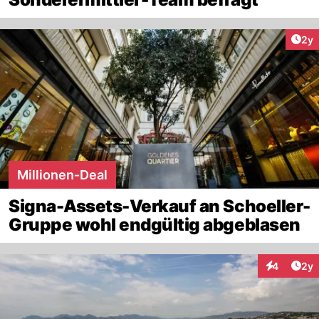
Arti
2y
Millionen-Deal
Signa-Assets-Verkauf an Schoeller-
Gruppe wohl endgültig abgeblasen
Arti
4
2y
Interaktion