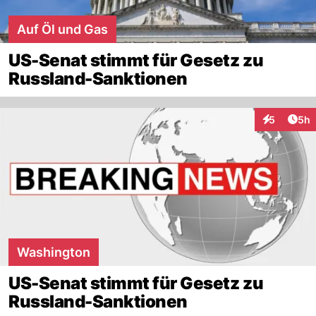
Auf Öl und Gas
US-Senat stimmt für Gesetz zu
Russland-Sanktionen
Arti
5
5h
Interaktion
Washington
US-Senat stimmt für Gesetz zu
Russland-Sanktionen