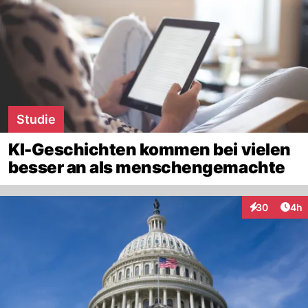
Studie
KI-Geschichten kommen bei vielen
besser an als menschengemachte
Arti
30
4h
Interaktionen