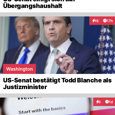
Übergangshaushalt
Artik
16
17h
Interaktionen
Washington
US-Senat bestätigt Todd Blanche als
Justizminister
Art
6
1d
Interaktion