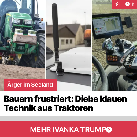
Art
1
1h
Interaktion
Ärger im Seeland
Bauern frustriert: Diebe klauen
Technik aus Traktoren
MEHR IVANKA TRUMP