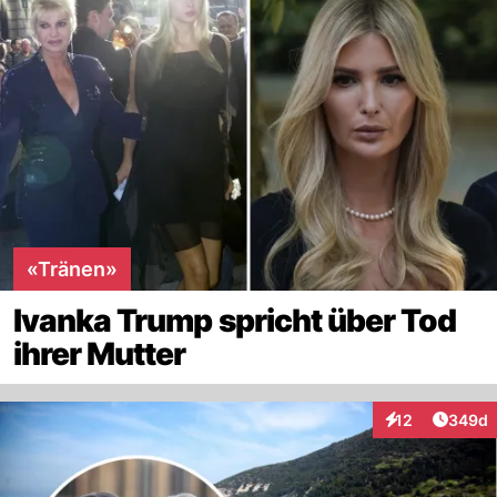
«Tränen»
Ivanka Trump spricht über Tod
ihrer Mutter
Artikel
12
349d
Interaktionen