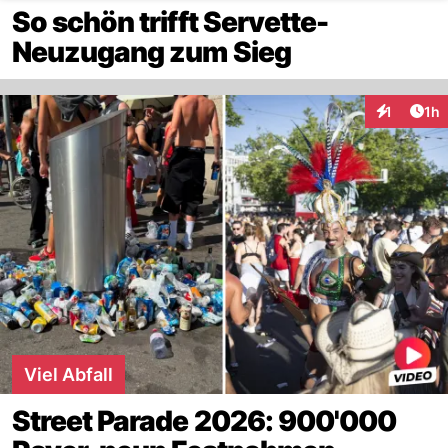
So schön trifft Servette-
Neuzugang zum Sieg
Art
1
1h
Interaktion
Viel Abfall
Street Parade 2026: 900'000