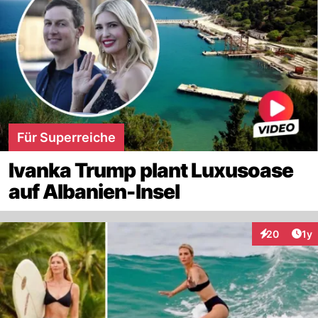
Für Superreiche
Ivanka Trump plant Luxusoase
auf Albanien-Insel
Art
20
1y
Interaktione