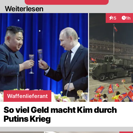
Weiterlesen
Art
15
1h
Interaktione
Waffenlieferant
So viel Geld macht Kim durch
Putins Krieg