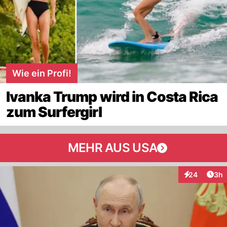
Wie ein Profi!
Ivanka Trump wird in Costa Rica
zum Surfergirl
MEHR AUS USA
Arti
24
3h
Interaktionen