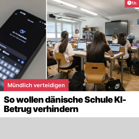
Art
1h
Mündlich verteidigen
So wollen dänische Schule KI-
Betrug verhindern