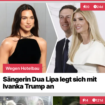
Artik
20
24d
Interaktionen
Wegen Hotelbau
Sängerin Dua Lipa legt sich mit
Ivanka Trump an
Artike
14
121d
Interaktionen