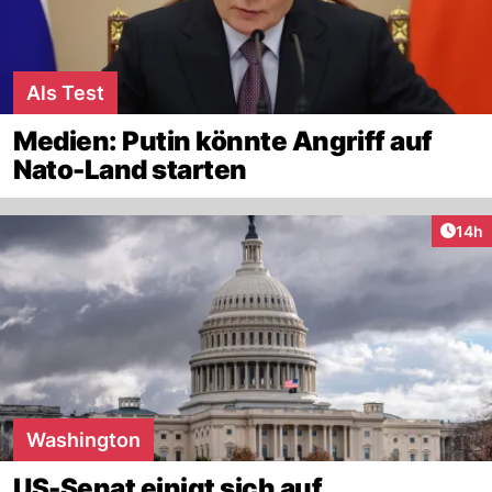
Als Test
Medien: Putin könnte Angriff auf
Nato-Land starten
Artik
14h
Washington
US-Senat einigt sich auf