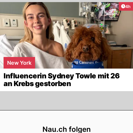
Arti
4h
New York
Influencerin Sydney Towle mit 26
an Krebs gestorben
Footer
Nau.ch folgen