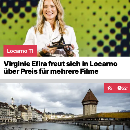
Locarno TI
Virginie Efira freut sich in Locarno
über Preis für mehrere Filme
Arti
5
52'
Interaktione