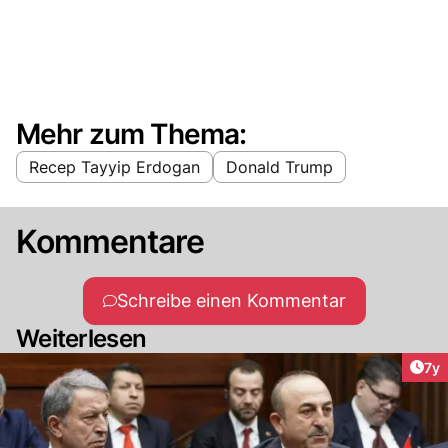
Mehr zum Thema:
Recep Tayyip Erdogan
Donald Trump
Kommentare
Schreibe einen Kommentar
Weiterlesen
Art
7y