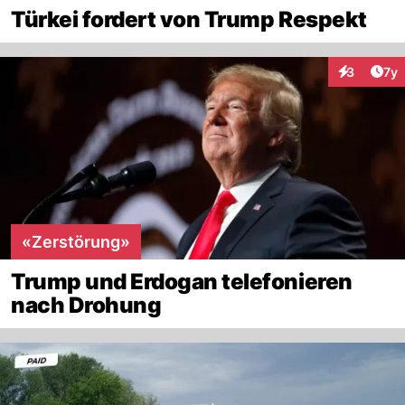
Türkei fordert von Trump Respekt
Art
3
7y
Interaktion
«Zerstörung»
Trump und Erdogan telefonieren
nach Drohung