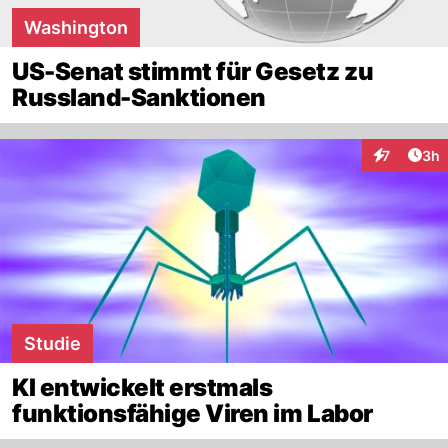
Washington
US-Senat stimmt für Gesetz zu
Russland-Sanktionen
Arti
7
3h
Interaktion
Studie
KI entwickelt erstmals
funktionsfähige Viren im Labor