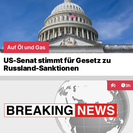
Auf Öl und Gas
US-Senat stimmt für Gesetz zu
Russland-Sanktionen
Arti
5
3h
Interaktion