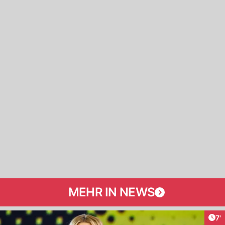
MEHR IN NEWS
Art
7'