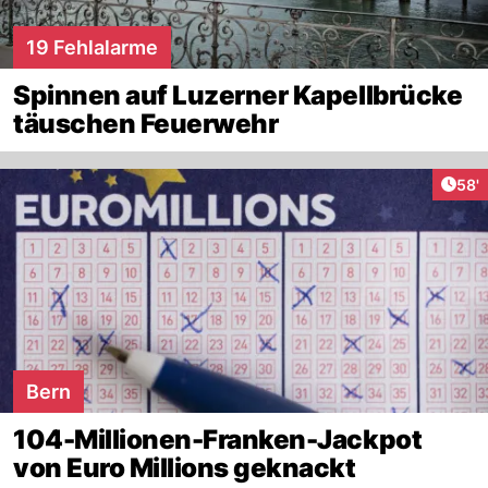
19 Fehlalarme
Spinnen auf Luzerner Kapellbrücke
täuschen Feuerwehr
Arti
58'
Bern
104-Millionen-Franken-Jackpot
von Euro Millions geknackt