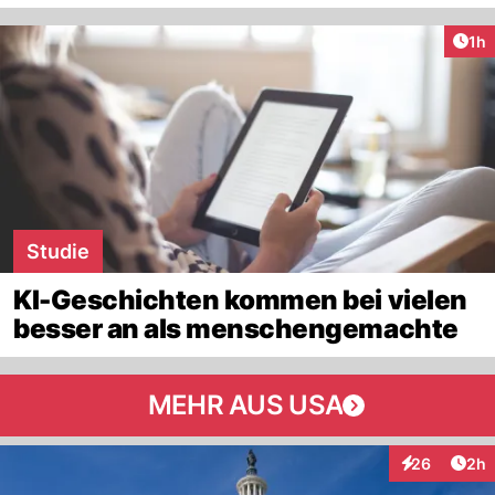
Art
1h
Studie
KI-Geschichten kommen bei vielen
besser an als menschengemachte
MEHR AUS USA
Arti
26
2h
Interaktionen