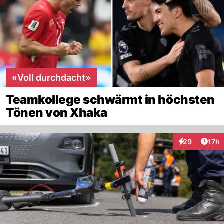
«Voll durchdacht»
Teamkollege schwärmt in höchsten
Tönen von Xhaka
Artik
29
17h
Interaktionen