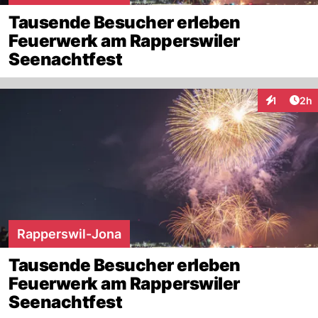
Tausende Besucher erleben
Feuerwerk am Rapperswiler
Seenachtfest
Arti
1
2h
Interaktion
Rapperswil-Jona
Tausende Besucher erleben
Feuerwerk am Rapperswiler
Seenachtfest