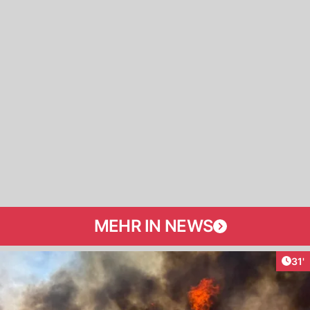
MEHR IN NEWS
Arti
31'