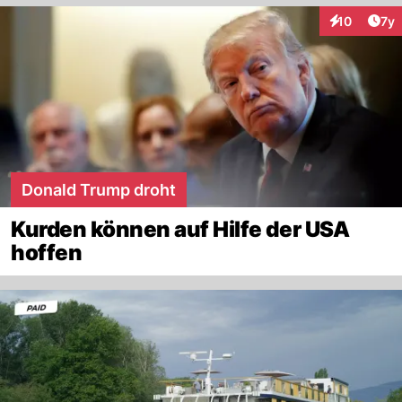
Art
10
7y
Interaktione
Donald Trump droht
Kurden können auf Hilfe der USA
hoffen