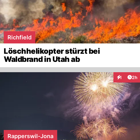
Richfield
Löschhelikopter stürzt bei
Waldbrand in Utah ab
Arti
1
2h
Interaktion
Rapperswil-Jona