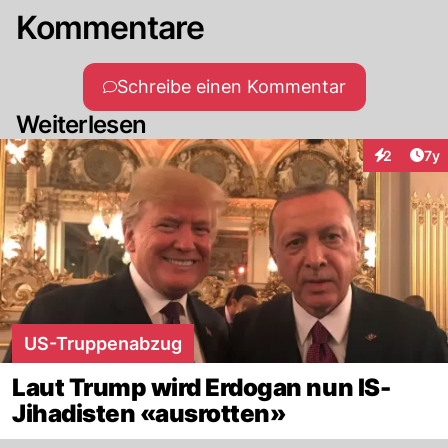
Kommentare
Schreibe einen Kommentar
Weiterlesen
Art
2
7y
Interaktion
US-Truppenabzug
Laut Trump wird Erdogan nun IS-
Jihadisten «ausrotten»