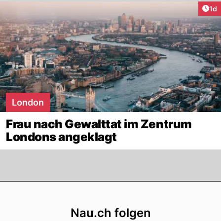
Art
1d
London
Frau nach Gewalttat im Zentrum
Londons angeklagt
Footer
Nau.ch folgen