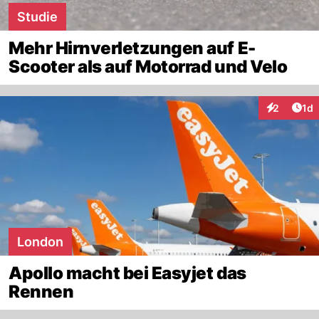
Studie
Mehr Hirnverletzungen auf E-
Scooter als auf Motorrad und Velo
Art
2
1d
Interaktion
London
Apollo macht bei Easyjet das
Rennen