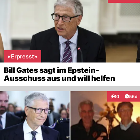
«Erpresst»
Bill Gates sagt im Epstein-
Ausschuss aus und will helfen
Artik
80
56d
Interaktionen