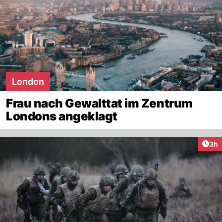
London
Frau nach Gewalttat im Zentrum
Londons angeklagt
Arti
3h