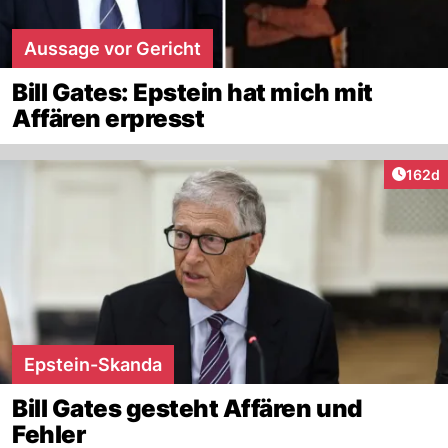
Aussage vor Gericht
Bill Gates: Epstein hat mich mit
Affären erpresst
Artike
162d
Epstein-Skanda
Bill Gates gesteht Affären und
Fehler