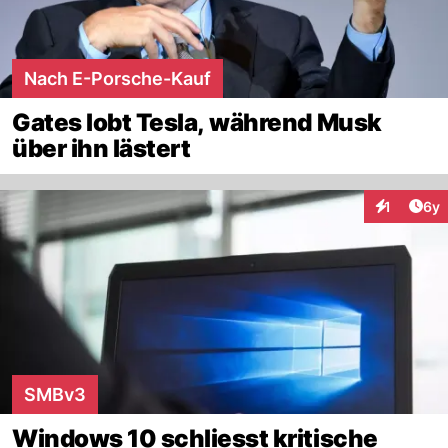
Nach E-Porsche-Kauf
Gates lobt Tesla, während Musk
über ihn lästert
Arti
1
6y
Interaktion
SMBv3
Windows 10 schliesst kritische