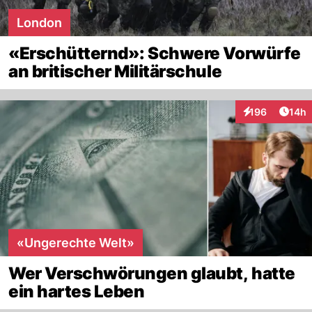
London
«Erschütternd»: Schwere Vorwürfe
an britischer Militärschule
Artik
196
14h
Interaktionen
«Ungerechte Welt»
Wer Verschwörungen glaubt, hatte
ein hartes Leben