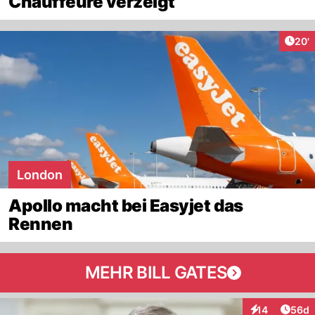
Chauffeure verzeigt
Arti
20'
London
Apollo macht bei Easyjet das
Rennen
MEHR BILL GATES
Artik
14
56d
Interaktionen