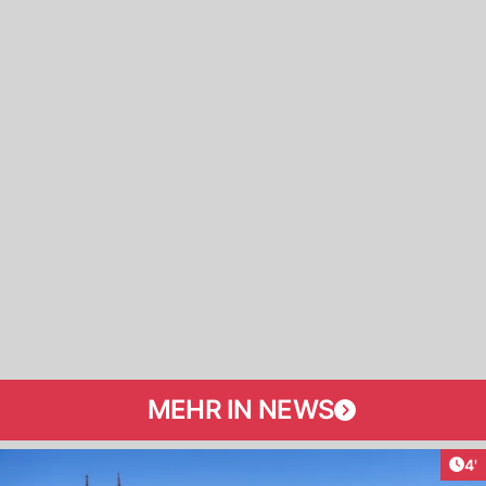
MEHR IN NEWS
Art
4'