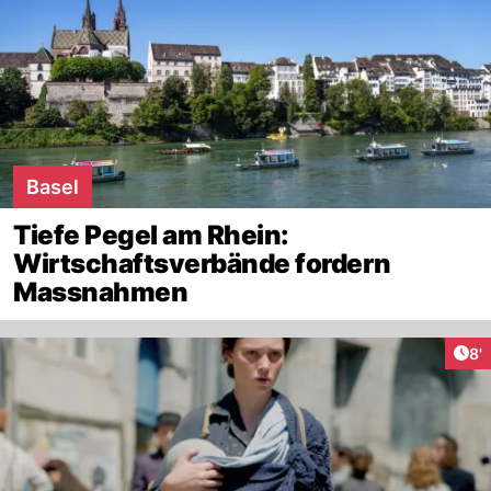
Basel
Tiefe Pegel am Rhein:
Wirtschaftsverbände fordern
Massnahmen
Art
8'