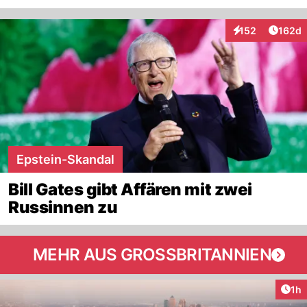
Artike
152
162d
Interaktionen
Epstein-Skandal
Bill Gates gibt Affären mit zwei
Russinnen zu
MEHR AUS GROSSBRITANNIEN
Art
1h