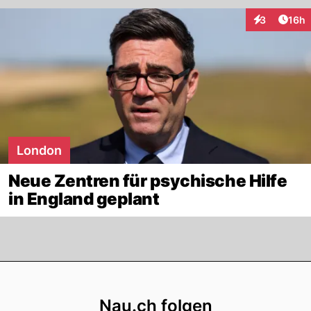
Artik
3
16h
Interaktione
London
Neue Zentren für psychische Hilfe
in England geplant
Footer
Nau.ch folgen