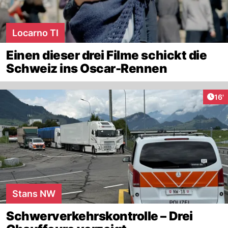
Locarno TI
Einen dieser drei Filme schickt die
Schweiz ins Oscar-Rennen
Arti
16'
Stans NW
Schwerverkehrskontrolle – Drei