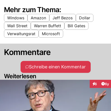
Mehr zum Thema:
Windows
Amazon
Jeff Bezos
Dollar
Wall Street
Warren Buffett
Bill Gates
Verwaltungsrat
Microsoft
Kommentare
Schreibe einen Kommentar
Weiterlesen
Arti
6
6y
Interaktion