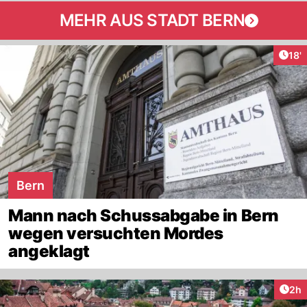
MEHR AUS STADT BERN
Arti
18'
Bern
Mann nach Schussabgabe in Bern
wegen versuchten Mordes
angeklagt
Arti
2h