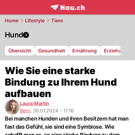
frontpage.
NAU.ch
Home
Lifestyle
Tiere
Hund
Übersicht
Gesundheit
Ernährung
Erziehung
Wie Sie eine starke
Bindung zu Ihrem Hund
aufbauen
Laura Martin
Bern
,
30.01.2024 - 11:16
Bei manchen Hunden und ihren Besitzern hat man
fast das Gefühl, sie sind eine Symbiose. Wie
schafft man es, so eine starke Bindung zu dem