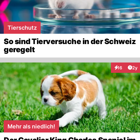
Tierschutz
So sind Tierversuche in der Schweiz
geregelt
Arti
16
2y
Interaktione
Mehr als niedlich!