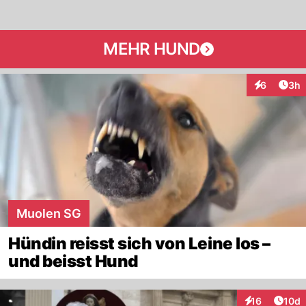
MEHR HUND
Arti
6
3h
Interaktion
Muolen SG
Hündin reisst sich von Leine los –
und beisst Hund
Artik
16
10d
Interaktionen