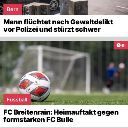
Bern
Mann flüchtet nach Gewaltdelikt
vor Polizei und stürzt schwer
Arti
4h
Fussball
FC Breitenrain: Heimauftakt gegen
formstarken FC Bulle