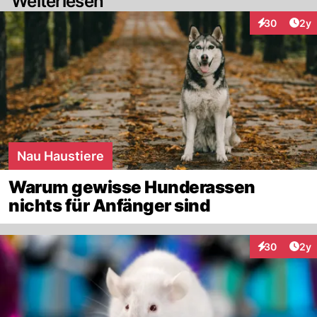
Weiterlesen
Arti
30
2y
Interaktionen
Nau Haustiere
Warum gewisse Hunderassen
nichts für Anfänger sind
Arti
30
2y
Interaktionen