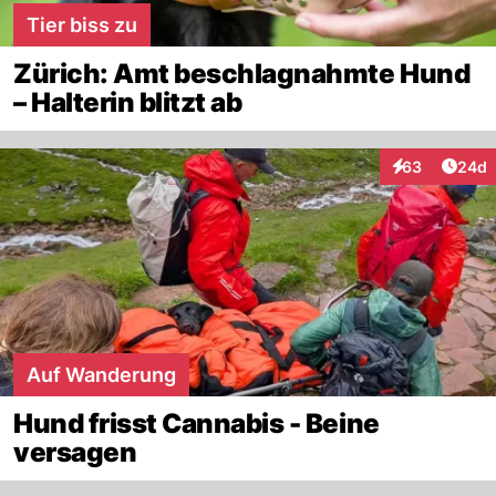
Tier biss zu
Zürich: Amt beschlagnahmte Hund
– Halterin blitzt ab
Artik
63
24d
Interaktionen
Auf Wanderung
Hund frisst Cannabis - Beine
versagen