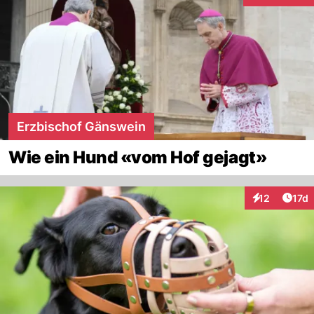
Erzbischof Gänswein
Wie ein Hund «vom Hof gejagt»
Artik
12
17d
Interaktionen