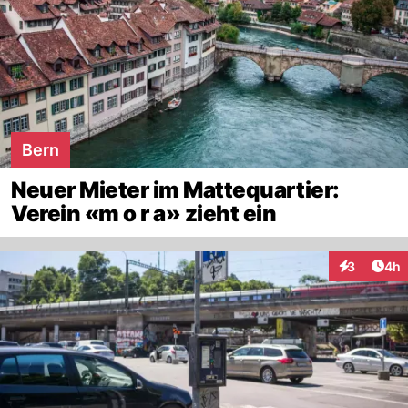
Bern
Neuer Mieter im Mattequartier:
Verein «m o r a» zieht ein
Arti
3
4h
Interaktion