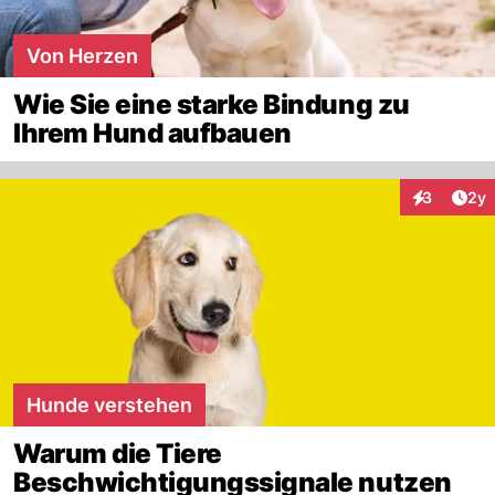
Von Herzen
Wie Sie eine starke Bindung zu
Ihrem Hund aufbauen
Arti
3
2y
Interaktion
Hunde verstehen
Warum die Tiere
Beschwichtigungssignale nutzen