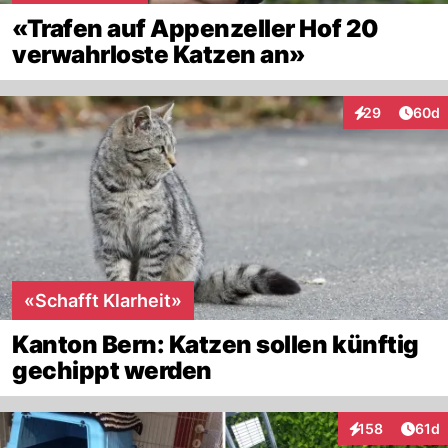
«Trafen auf Appenzeller Hof 20
verwahrloste Katzen an»
Artik
29
60d
Interaktionen
«Schafft Klarheit»
Kanton Bern: Katzen sollen künftig
gechippt werden
Artik
158
61d
Interaktionen