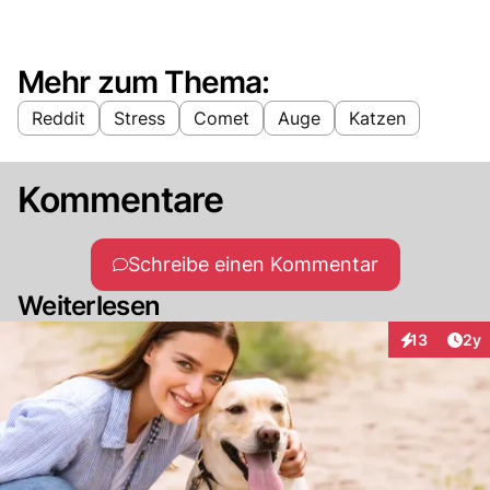
Mehr zum Thema:
Reddit
Stress
Comet
Auge
Katzen
Kommentare
Schreibe einen Kommentar
Weiterlesen
Arti
13
2y
Interaktione