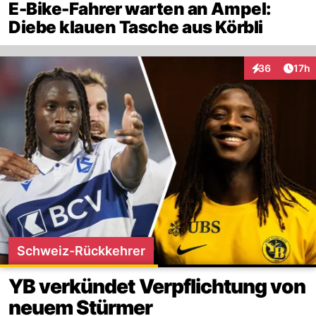
E-Bike-Fahrer warten an Ampel:
Diebe klauen Tasche aus Körbli
Artik
36
17h
Interaktionen
Schweiz-Rückkehrer
YB verkündet Verpflichtung von
neuem Stürmer