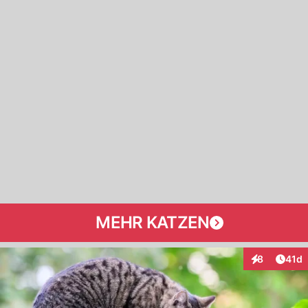
MEHR KATZEN
Artik
8
41d
Interaktione