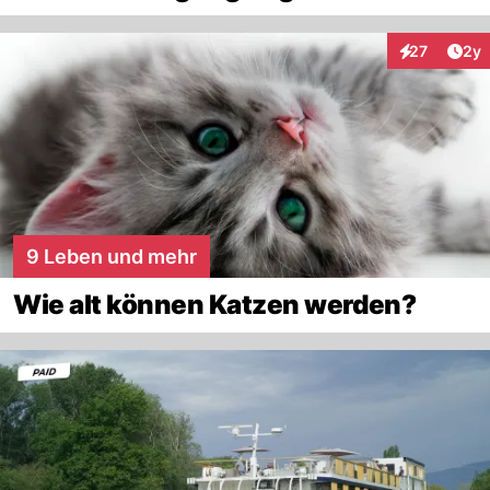
Arti
27
2y
Interaktione
9 Leben und mehr
Wie alt können Katzen werden?