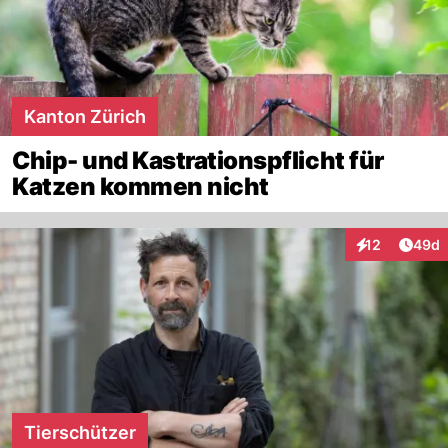
Kanton Zürich
Chip- und Kastrationspflicht für
Katzen kommen nicht
Artik
12
49d
Interaktionen
Tierschützer