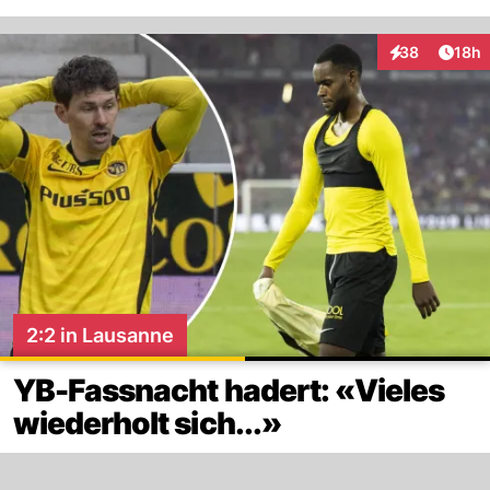
Artik
38
18h
Interaktionen
2:2 in Lausanne
YB-Fassnacht hadert: «Vieles
wiederholt sich...»