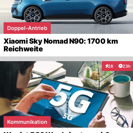
Doppel-Antrieb
Xiaomi Sky Nomad N90: 1700 km
Reichweite
Artik
28
23h
Interaktionen
Kommunikation