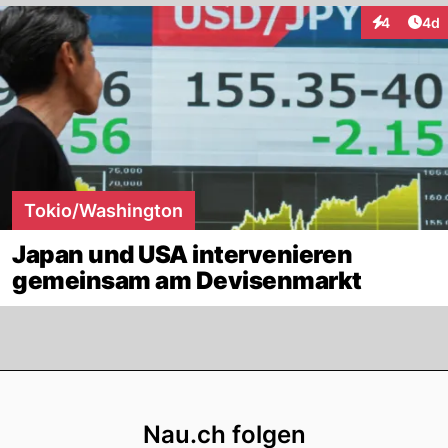
Arti
4
4d
Interaktion
Tokio/Washington
Japan und USA intervenieren
gemeinsam am Devisenmarkt
Footer
Nau.ch folgen