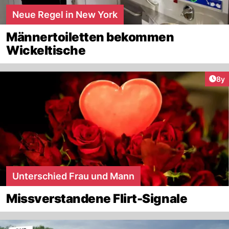
Neue Regel in New York
Männertoiletten bekommen
Wickeltische
Arti
8y
Unterschied Frau und Mann
Missverstandene Flirt-Signale