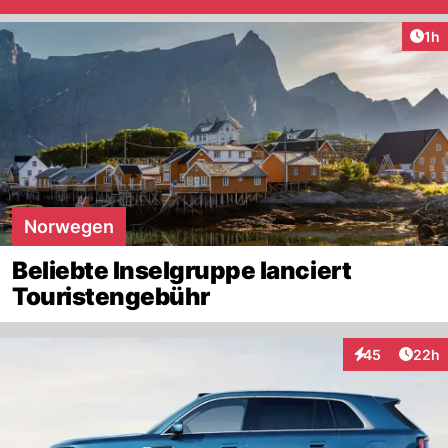
Art
1h
Norwegen
Beliebte Inselgruppe lanciert
Touristengebühr
Artik
45
22h
Interaktionen