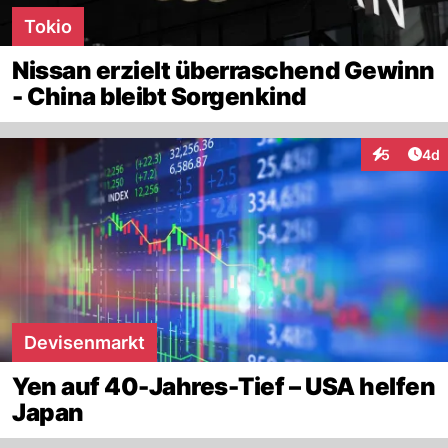
Tokio
Nissan erzielt überraschend Gewinn
- China bleibt Sorgenkind
Arti
5
4d
Interaktion
Devisenmarkt
Yen auf 40-Jahres-Tief – USA helfen
Japan