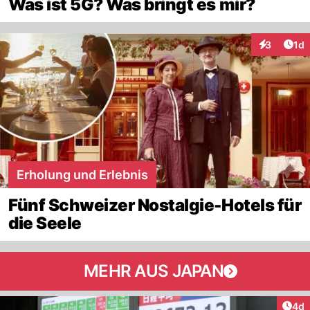
Was ist 5G? Was bringt es mir?
Art
3
1d
Interaktion
Erholung und Erlebnis
Fünf Schweizer Nostalgie-Hotels für
die Seele
MEHR AUS JAPAN
Arti
4d