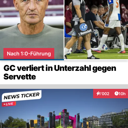
Nach 1:0-Führung
GC verliert in Unterzahl gegen
Servette
Artik
1'002
10h
Interaktionen