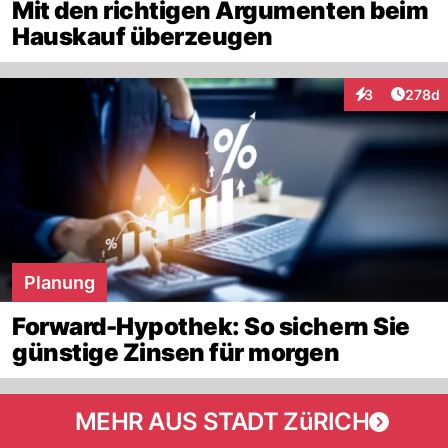
Mit den richtigen Argumenten beim
Hauskauf überzeugen
Artike
3
278d
Interaktionen
Planung
Forward-Hypothek: So sichern Sie
günstige Zinsen für morgen
MEHR AUS STADT ZüRICH