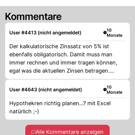
Kommentare
Artikel veröffe
10
User #4413 (nicht angemeldet)
Monate
Der kalkulatorische Zinssatz von 5% ist
ebenfalls obligatorisch. Damit muss man
immer rechnen und immer tragen können,
egal was die aktuellen Zinsen betragen.
Ebenso gilt für die Amortisation eine klare
Regel: in 15 Jahren muss das Eigenkapital 1/3
Artikel veröffe
10
User #4643 (nicht angemeldet)
Monate
des Kaufpreises sein.
Hypothekren richtig planen...? mit Excel
natürlich ;-)
Alle Kommentare anzeigen