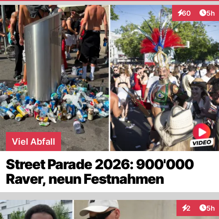
Arti
60
5h
Interaktionen
Viel Abfall
Street Parade 2026: 900'000
Raver, neun Festnahmen
Arti
2
5h
Interaktion