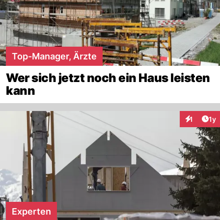
Top-Manager, Ärzte
Wer sich jetzt noch ein Haus leisten
kann
Art
1
1y
Interaktion
Experten