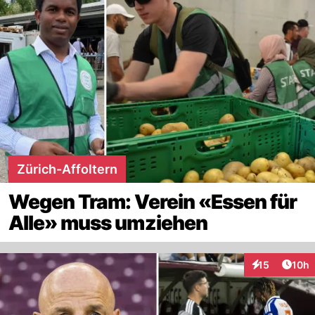
Zürich-Affoltern
Wegen Tram: Verein «Essen für
Alle» muss umziehen
Artik
15
10h
Interaktionen