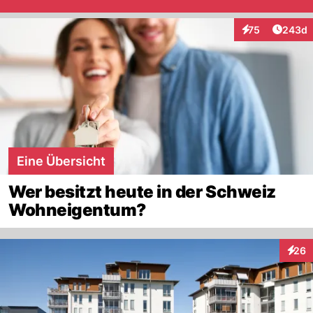
Artikel
75
243d
Interaktionen
Eine Übersicht
Wer besitzt heute in der Schweiz
Wohneigentum?
26
Inter