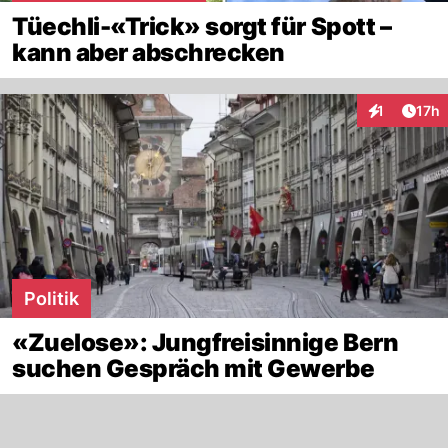
Tüechli-«Trick» sorgt für Spott –
kann aber abschrecken
Artik
1
17h
Interaktione
Politik
«Zuelose»: Jungfreisinnige Bern
suchen Gespräch mit Gewerbe