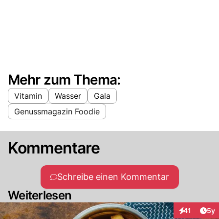
Mehr zum Thema:
Vitamin
Wasser
Gala
Genussmagazin Foodie
Kommentare
Schreibe einen Kommentar
Weiterlesen
Arti
41
5y
Interaktione