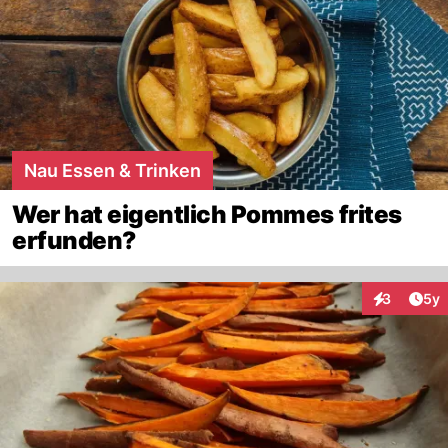
Nau Essen & Trinken
Wer hat eigentlich Pommes frites
erfunden?
Arti
3
5y
Interaktion