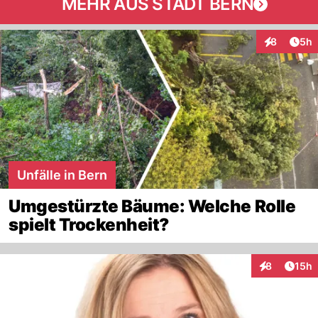
MEHR AUS STADT BERN
Arti
8
5h
Interaktion
Unfälle in Bern
Umgestürzte Bäume: Welche Rolle
spielt Trockenheit?
Artik
8
15h
Interaktione