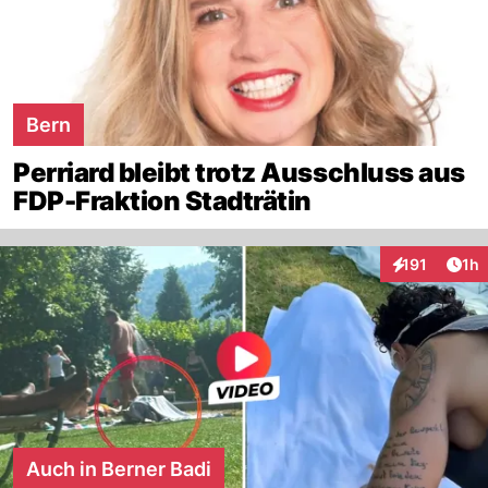
Bern
Perriard bleibt trotz Ausschluss aus
FDP-Fraktion Stadträtin
Art
191
1h
Interaktionen
Auch in Berner Badi