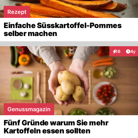
Rezept
Einfache Süsskartoffel-Pommes
selber machen
Arti
16
4y
Interaktione
Genussmagazin
Fünf Gründe warum Sie mehr
Kartoffeln essen sollten