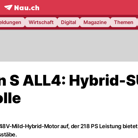
frontpage.
NAU.ch
meldungen
Wirtschaft
Digital
Magazine
Themen
n S ALL4: Hybrid-
lle
8V-Mild-Hybrid-Motor auf, der 218 PS Leistung bietet
sstäbe.