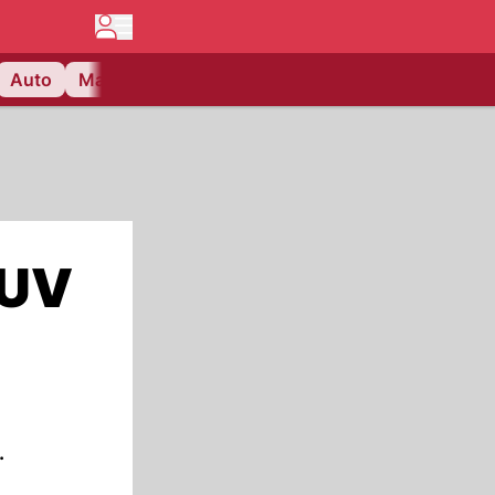
Auto
Matchcenter
Videos
Nau Plus
Lifestyle
SUV
.