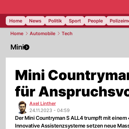
Home
News
Politik
Sport
People
Polizei
Home
Automobile
Tech
Mini
Mini Countryma
für Anspruchsvo
Axel Linther
24.11.2023 - 04:59
Der Mini Countryman S ALL4 trumpft mit einem 4
Innovative Assistenzsysteme setzen neue Mas