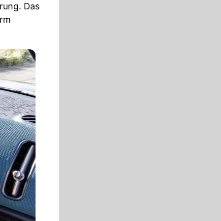
erung. Das
irm