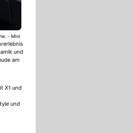
e. - Mini
rerlebnis
namik und
reude am
it X1 und
tyle und