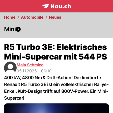
frontpage.
NAU.ch
Home
Automobile
Neues
Mini
R5 Turbo 3E: Elektrisches
Mini-Supercar mit 544 PS
Maia Schmied
05.11.2025 - 06:10
400 kW, 4800 Nm & Drift-Action! Der limitierte
Renault R5 Turbo 3E ist ein vollelektrischer Rallye-
Enkel. Kult-Design trifft auf 800V-Power. Ein Mini-
Supercar!