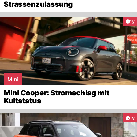
Strassenzulassung
Art
1y
Mini
Mini Cooper: Stromschlag mit
Kultstatus
Art
1y