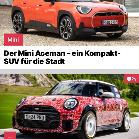
Mini
Der Mini Aceman – ein Kompakt-
SUV für die Stadt
Arti
2y
--