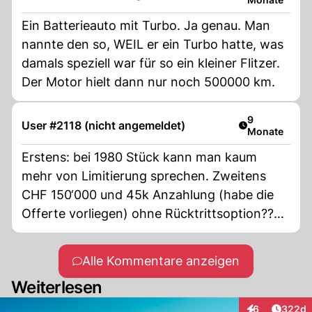
Ein Batterieauto mit Turbo. Ja genau. Man
nannte den so, WEIL er ein Turbo hatte, was
damals speziell war für so ein kleiner Flitzer.
Der Motor hielt dann nur noch 500000 km.
Artikel veröff
9
User #2118 (nicht angemeldet)
Monate
Erstens: bei 1980 Stück kann man kaum
mehr von Limitierung sprechen. Zweitens
CHF 150‘000 und 45k Anzahlung (habe die
Offerte vorliegen) ohne Rücktrittsoption??
für einen Renault?? Mutig! Ich denke die sind
keine 12 Monate nach Einführung mit 30-
Alle Kommentare anzeigen
40% Abschlag zu haben. Dann kann man die
Weiterlesen
dann auch Probefahren.
Artikel
6
322d