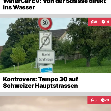
WaterCar EV: Von der Strasse direkt
ins Wasser
Art
38
1d
Interaktione
Kontrovers: Tempo 30 auf
Schweizer Hauptstrassen
Arti
73
2d
Interaktionen