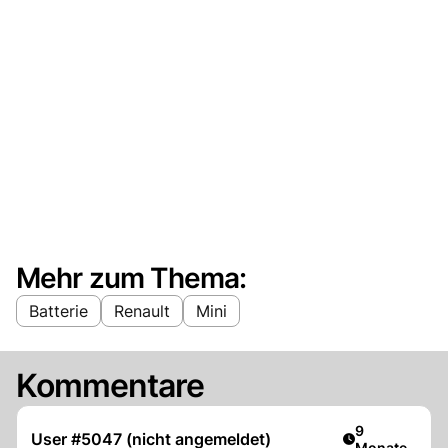
Mehr zum Thema:
Batterie
Renault
Mini
Kommentare
Artikel veröff
9
User #5047 (nicht angemeldet)
Monate