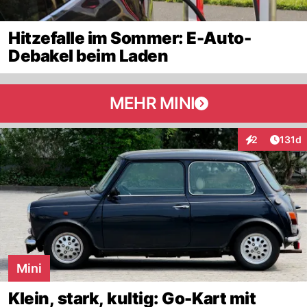
Hitzefalle im Sommer: E-Auto-
Debakel beim Laden
MEHR MINI
Artike
2
131d
Interaktionen
Mini
Klein, stark, kultig: Go-Kart mit