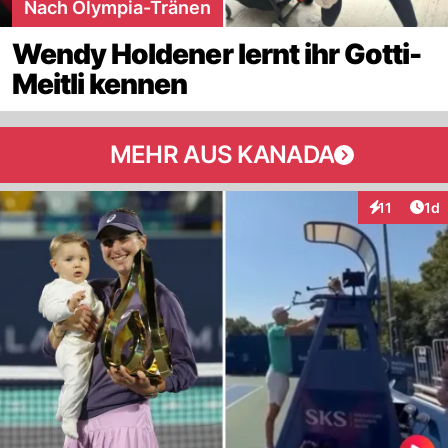
Nach Olympia-Tränen
Wendy Holdener lernt ihr Gotti-
Meitli kennen
MEHR AUS KANADA
Art
11
1d
Interaktione