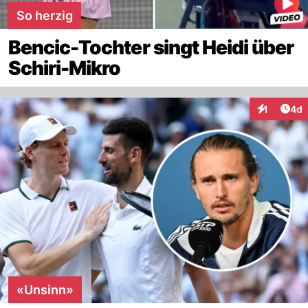
So herzig
Bencic-Tochter singt Heidi über
Schiri-Mikro
Arti
1
4d
Interaktion
«Unsinn»