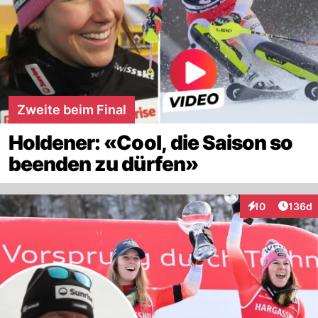
Zweite beim Final
Holdener: «Cool, die Saison so
beenden zu dürfen»
Artike
10
136d
Interaktionen