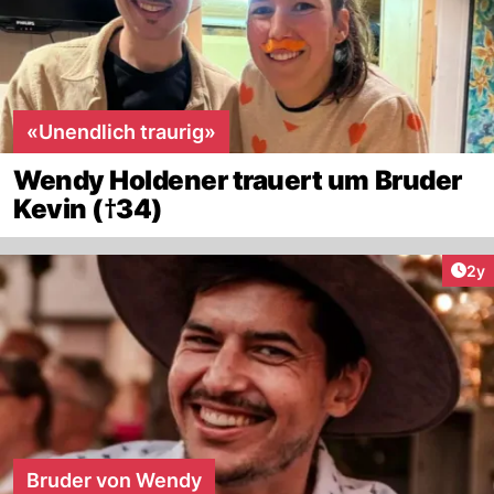
«Unendlich traurig»
Wendy Holdener trauert um Bruder
Kevin (†34)
Arti
2y
Bruder von Wendy