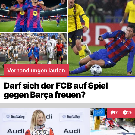
Verhandlungen laufen
Darf sich der FCB auf Spiel
gegen Barça freuen?
Arti
17
2h
Interaktione