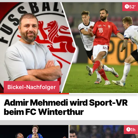
Arti
52'
Bickel-Nachfolger
Admir Mehmedi wird Sport-VR
beim FC Winterthur
Art
1h