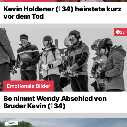
Kevin Holdener (†34) heiratete kurz
vor dem Tod
Arti
2y
Emotionale Bilder
So nimmt Wendy Abschied von
Bruder Kevin (†34)