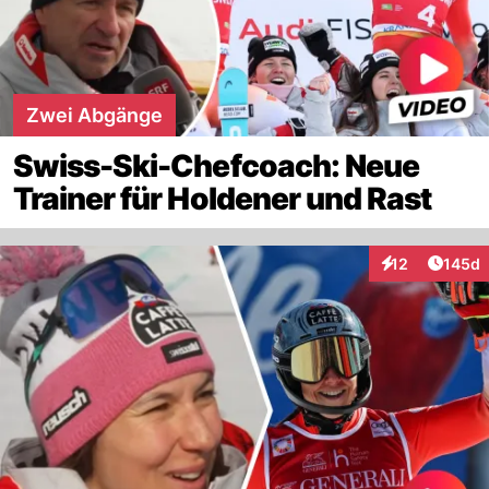
Zwei Abgänge
Swiss-Ski-Chefcoach: Neue
Trainer für Holdener und Rast
Artike
12
145d
Interaktionen