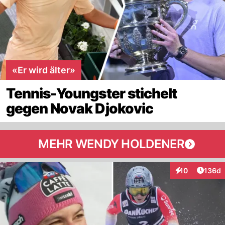
«Er wird älter»
Tennis-Youngster stichelt
gegen Novak Djokovic
MEHR WENDY HOLDENER
Artike
10
136d
Interaktionen