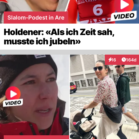
Slalom-Podest in Are
Holdener: «Als ich Zeit sah,
musste ich jubeln»
Artike
16
164d
Interaktionen