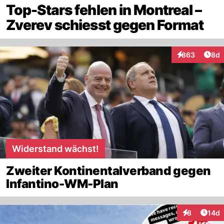
Top-Stars fehlen in Montreal –
Zverev schiesst gegen Format
Arti
863
8d
Interaktionen
Widerstand wächst!
Zweiter Kontinentalverband gegen
Infantino-WM-Plan
Artik
8
14d
Interaktione