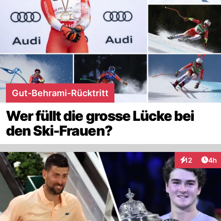
Gut-Behrami-Rücktritt
Wer füllt die grosse Lücke bei
den Ski-Frauen?
Arti
12
4h
Interaktione