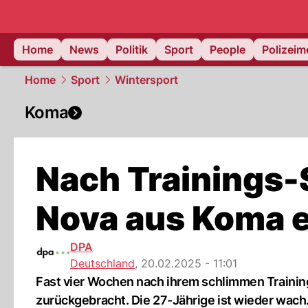
Home
News
Politik
Sport
People
Polizei
Home
Sport
Wintersport
Koma
Nach Trainings-
Nova aus Koma 
DPA
Deutschland
,
20.02.2025 - 11:01
Fast vier Wochen nach ihrem schlimmen Trainin
zurückgebracht. Die 27-Jährige ist wieder wach