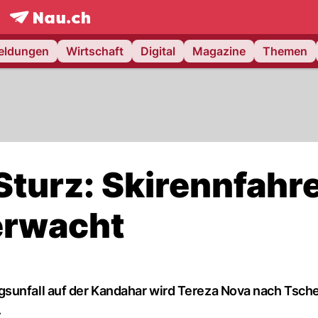
frontpage.
NAU.ch
meldungen
Wirtschaft
Digital
Magazine
Themen
Sturz: Skirennfahre
erwacht
gsunfall auf der Kandahar wird Tereza Nova nach Tsch
.