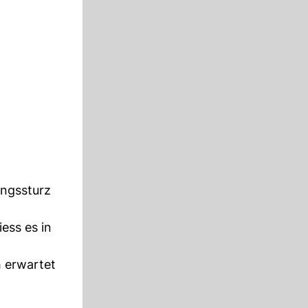
ingssturz
ess es in
h erwartet