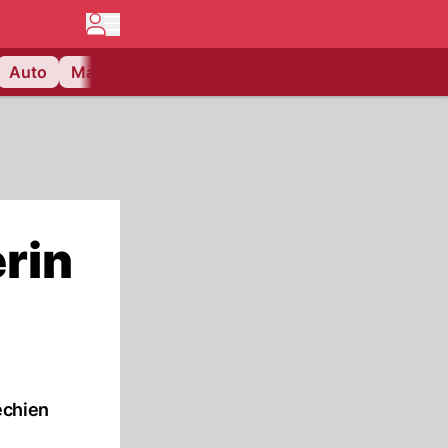
Auto
Matchcenter
Videos
Nau Plus
Lifestyle
rin
echien