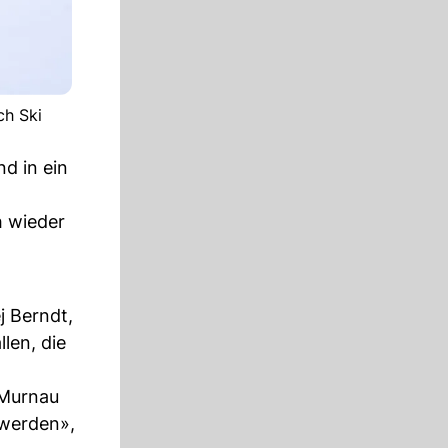
ch Ski
d in ein
h wieder
j Berndt,
len, die
 Murnau
 werden»,