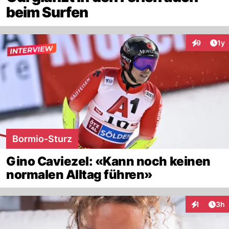
beim Surfen
Art
9
1y
Interaktion
Bormio-Sturz
Gino Caviezel: «Kann noch keinen
normalen Alltag führen»
Arti
1
3h
Interaktion