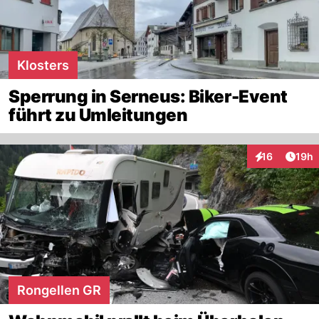
Klosters
Sperrung in Serneus: Biker-Event
führt zu Umleitungen
Artik
16
19h
Interaktionen
Rongellen GR