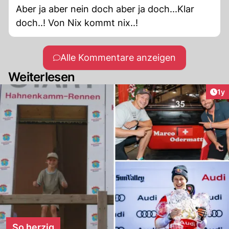
Aber ja aber nein doch aber ja doch...Klar
doch..! Von Nix kommt nix..!
Alle Kommentare anzeigen
Weiterlesen
Art
1y
So herzig