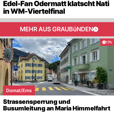
Edel-Fan Odermatt klatscht Nati
in WM-Viertelfinal
MEHR AUS GRAUBüNDEN
Artik
17h
Domat/Ems
Strassensperrung und
Busumleitung an Maria Himmelfahrt