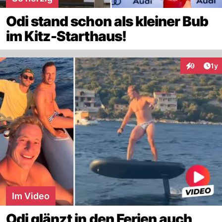
Odi stand schon als kleiner Bub
im Kitz-Starthaus!
Art
9
1y
Interaktion
Im Video
Odi glänzt in den Ferien auch