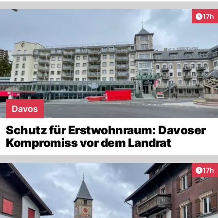
Artik
17h
Davos
Schutz für Erstwohnraum: Davoser
Kompromiss vor dem Landrat
Artik
17h