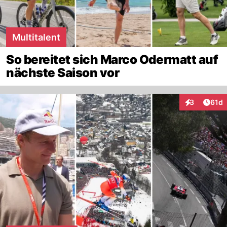
Multitalent
So bereitet sich Marco Odermatt auf
nächste Saison vor
Artik
3
61d
Interaktione