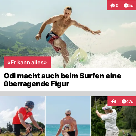
Arti
20
5d
Interaktionen
«Er kann alles»
Odi macht auch beim Surfen eine
überragende Figur
Artik
8
47d
Interaktione