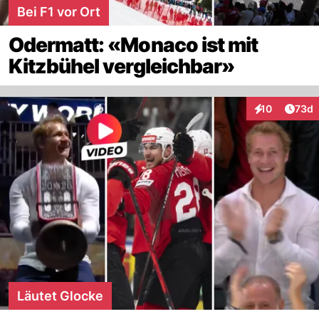
Bei F1 vor Ort
Odermatt: «Monaco ist mit
Kitzbühel vergleichbar»
Artik
10
73d
Interaktionen
Läutet Glocke