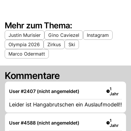
Mehr zum Thema:
Justin Murisier
Gino Caviezel
Instagram
Olympia 2026
Zirkus
Ski
Marco Odermatt
Kommentare
Artikel ver
1
User #2407 (nicht angemeldet)
Jahr
Leider ist Hangabrutschen ein Auslaufmodell!!
Artikel ver
1
User #4588 (nicht angemeldet)
Jahr