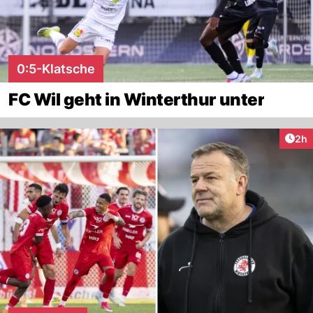
0:5-Klatsche
FC Wil geht in Winterthur unter
Arti
2h