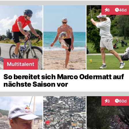
Artik
8
46d
Interaktionen
Multitalent
So bereitet sich Marco Odermatt auf
nächste Saison vor
Artik
3
60d
Interaktionen