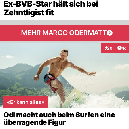
Ex-BVB-Star hält sich bei
Zehntligist fit
MEHR MARCO ODERMATT
Arti
20
4d
Interaktionen
«Er kann alles»
Odi macht auch beim Surfen eine
überragende Figur