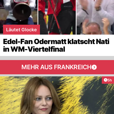
Läutet Glocke
Edel-Fan Odermatt klatscht Nati
in WM-Viertelfinal
MEHR AUS FRANKREICH
Arti
5h