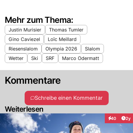
Mehr zum Thema:
Justin Murisier
Thomas Tumler
Gino Caviezel
Loïc Meillard
Riesenslalom
Olympia 2026
Slalom
Wetter
Ski
SRF
Marco Odermatt
Kommentare
Schreibe einen Kommentar
Weiterlesen
Arti
40
2y
Interaktionen