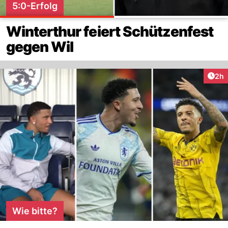
5:0-Erfolg
Winterthur feiert Schützenfest
gegen Wil
Arti
2h
Wie bitte?