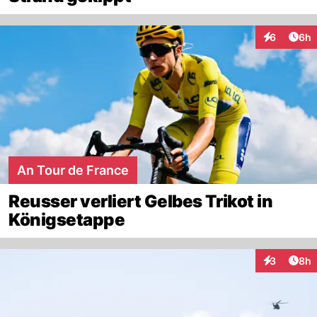
Arti
6
6h
Interaktion
An Tour de France
Reusser verliert Gelbes Trikot in
Königsetappe
Arti
3
8h
Interaktion