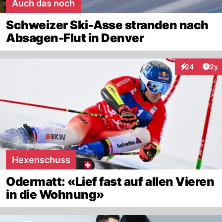
Auch das noch
Schweizer Ski-Asse stranden nach
Absagen-Flut in Denver
Arti
24
2y
Interaktionen
Hexenschuss
Odermatt: «Lief fast auf allen Vieren
in die Wohnung»