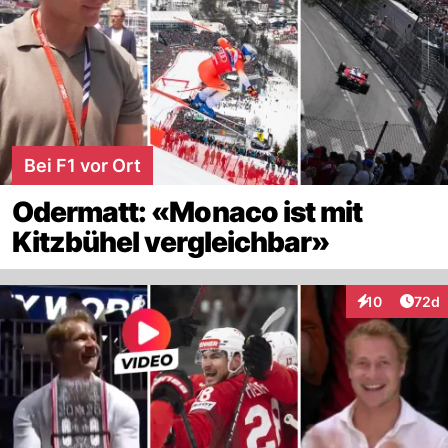
Bei F1 vor Ort
Odermatt: «Monaco ist mit
Kitzbühel vergleichbar»
Artik
10
72d
Interaktionen