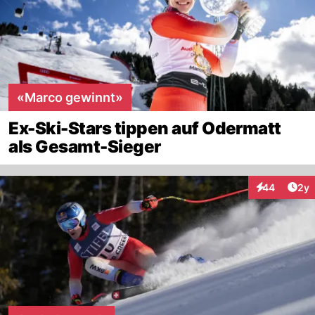
«Marco gewinnt»
Ex-Ski-Stars tippen auf Odermatt
als Gesamt-Sieger
Arti
44
2y
Interaktionen