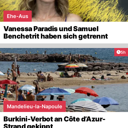
Ehe-Aus
Vanessa Paradis und Samuel
Benchetrit haben sich getrennt
Arti
5h
Mandelieu-la-Napoule
Burkini-Verbot an Côte d’Azur-
Strand gekippt