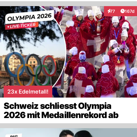
Artike
77
167d
Interaktionen
23x Edelmetall!
Schweiz schliesst Olympia
2026 mit Medaillenrekord ab