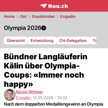
frontpage.
NAU.ch
Home
Ost
Graubünden
Engadin
Olympia 2026
Übersicht
Entwicklung
CH-Delegation
Terminp
Bündner Langläuferin
Kälin über Olympia-
Coups: «Immer noch
happy»
Nicola Wittwer
Engadin
,
12.05.2026 - 13:32
Nach dem doppelten Medaillengewinn an Olympia