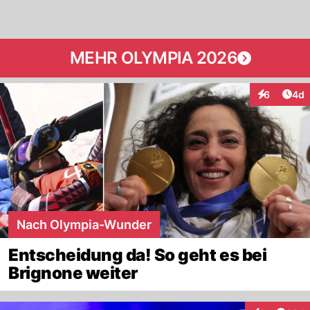
MEHR OLYMPIA 2026
Arti
6
4d
Interaktion
Nach Olympia-Wunder
Entscheidung da! So geht es bei
Brignone weiter