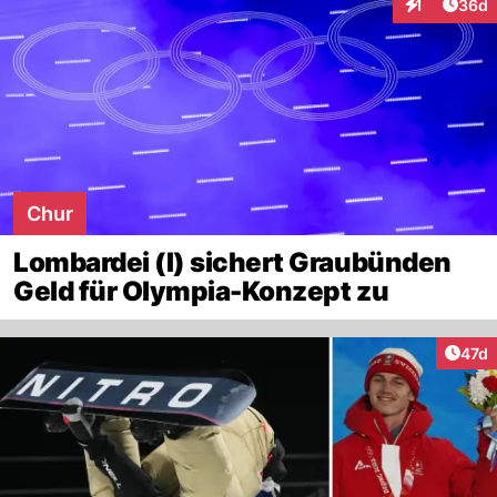
Artik
1
36d
Interaktione
Chur
Lombardei (I) sichert Graubünden
Geld für Olympia-Konzept zu
Artik
47d