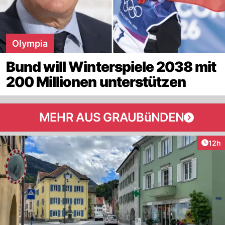
Olympia
Bund will Winterspiele 2038 mit
200 Millionen unterstützen
MEHR AUS GRAUBüNDEN
Artik
12h