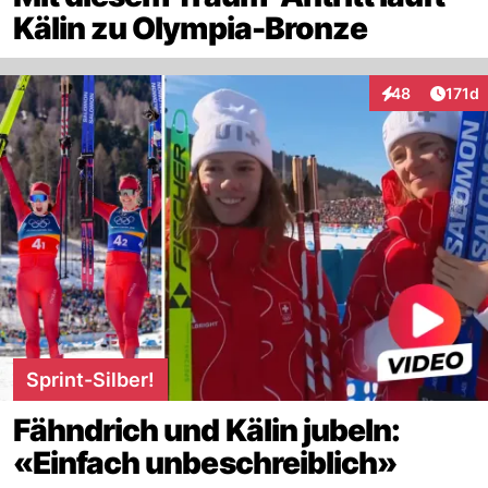
Kälin zu Olympia-Bronze
Artike
48
171d
Interaktionen
Sprint-Silber!
Fähndrich und Kälin jubeln:
«Einfach unbeschreiblich»