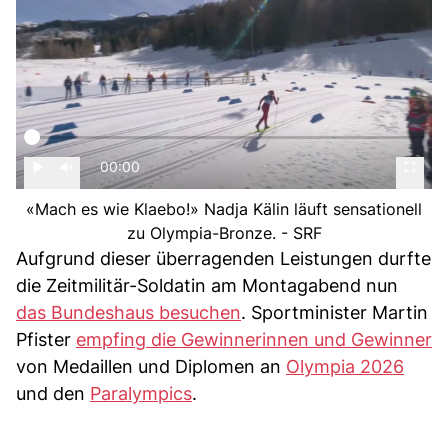
00:00
«Mach es wie Klaebo!» Nadja Kälin läuft sensationell
zu Olympia-Bronze. - SRF
Aufgrund dieser überragenden Leistungen durfte
die Zeitmilitär-Soldatin am Montagabend nun
das Bundeshaus besuchen
. Sportminister Martin
Pfister
empfing die Gewinnerinnen und Gewinner
von Medaillen und Diplomen an
Olympia 2026
und den
Paralympics
.