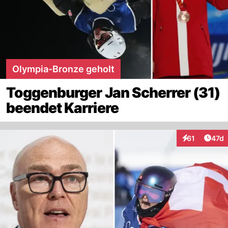
Olympia-Bronze geholt
Toggenburger Jan Scherrer (31)
beendet Karriere
Artik
61
47d
Interaktionen