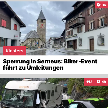
Artik
13h
Klosters
Sperrung in Serneus: Biker-Event
führt zu Umleitungen
Artik
12
14h
Interaktionen