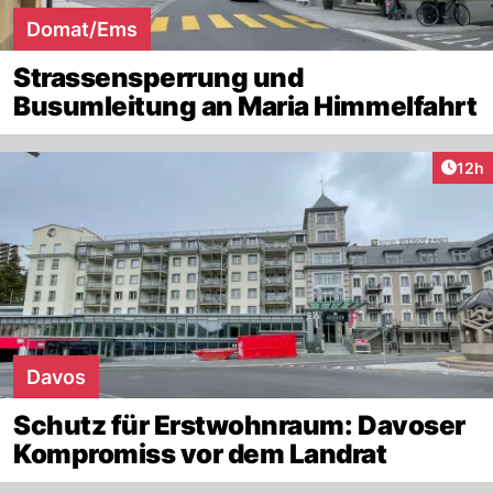
Domat/Ems
Strassensperrung und
Busumleitung an Maria Himmelfahrt
Artik
12h
Davos
Schutz für Erstwohnraum: Davoser
Kompromiss vor dem Landrat