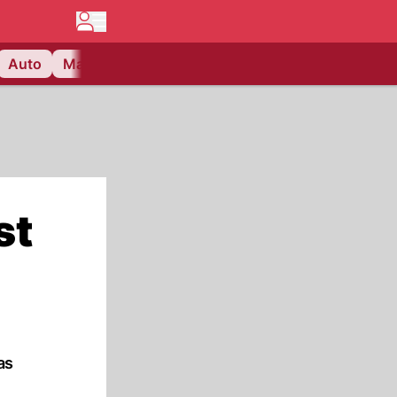
Auto
Matchcenter
Videos
Nau Plus
Lifestyle
st
as