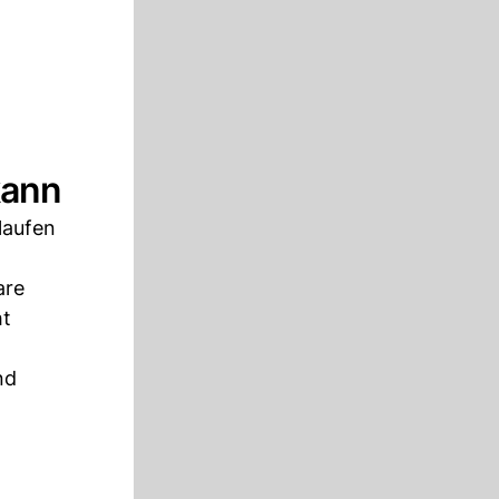
kann
 laufen
are
ht
nd