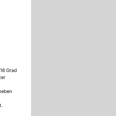
 18 Grad
ter
heben
t.