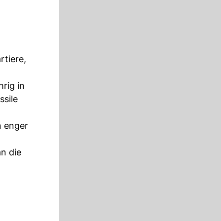
tiere,
rig in
sile
n enger
an die