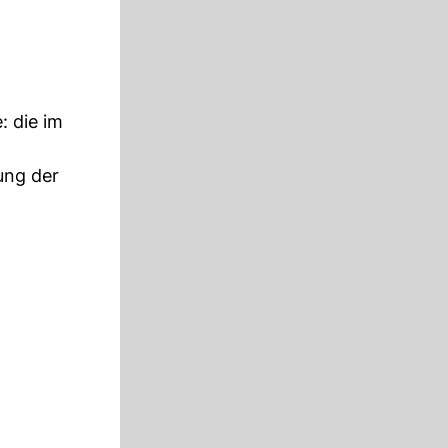
: die im
ung der