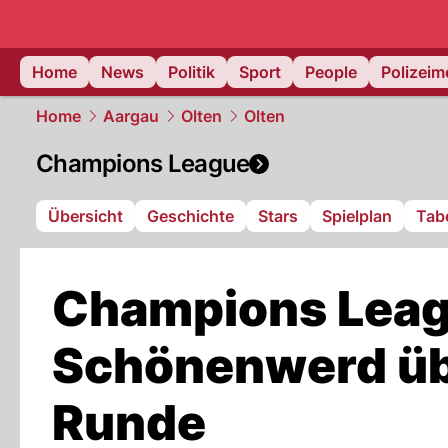
Home
News
Politik
Sport
People
Polizei
Home
Aargau
Olten
Olten
Champions League
Übersicht
Geschichte
Stars
Spielplan
Tabe
Champions Leag
Schönenwerd übe
Runde