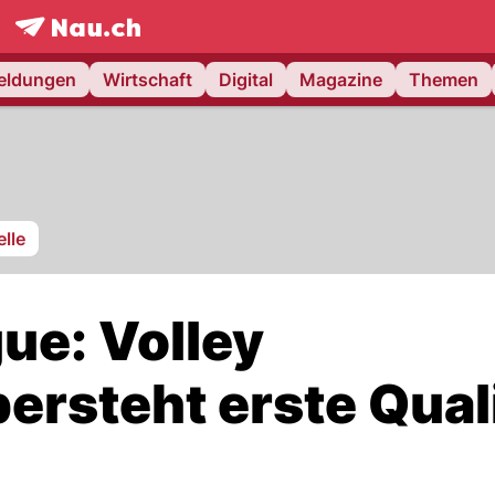
frontpage.
NAU.ch
meldungen
Wirtschaft
Digital
Magazine
Themen
lle
ue: Volley
rsteht erste Qual