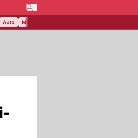
Auto
Matchcenter
Videos
Nau Plus
Lifestyle
i-