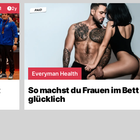
Artikel veröffentlicht:
1
2y
nteraktionen
Everyman Health
t
So machst du Frauen im Bett
glücklich