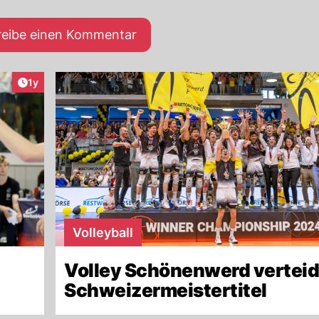
reibe einen Kommentar
Artikel veröffentlicht:
1y
Volleyball
Volley Schönenwerd verteid
Schweizermeistertitel