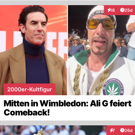
Artik
18
25d
Interaktionen
2000er-Kultfigur
Mitten in Wimbledon: Ali G feiert
Comeback!
Artik
7
26d
Interaktionen