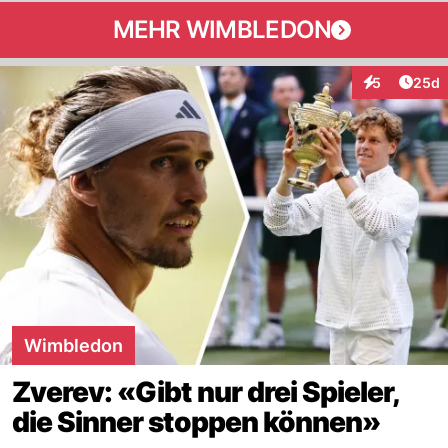
MEHR WIMBLEDON
Artik
5
25d
Interaktionen
Wimbledon
Zverev: «Gibt nur drei Spieler,
die Sinner stoppen können»