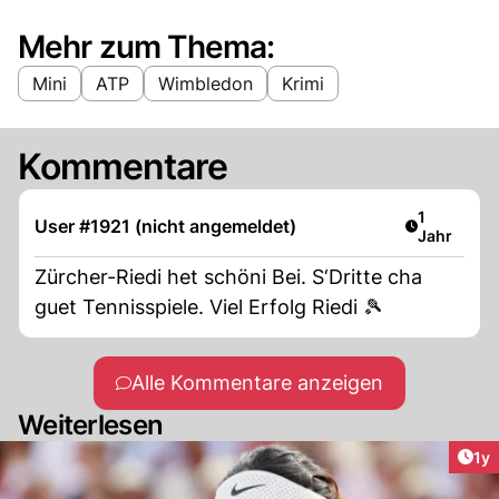
Mehr zum Thema:
Mini
ATP
Wimbledon
Krimi
Kommentare
Artikel ver
1
User #1921 (nicht angemeldet)
Jahr
Zürcher-Riedi het schöni Bei. S‘Dritte cha
guet Tennisspiele. Viel Erfolg Riedi 🎾
Alle Kommentare anzeigen
Weiterlesen
Art
1y