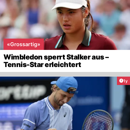
«Grossartig»
Wimbledon sperrt Stalker aus –
Tennis-Star erleichtert
Art
1y