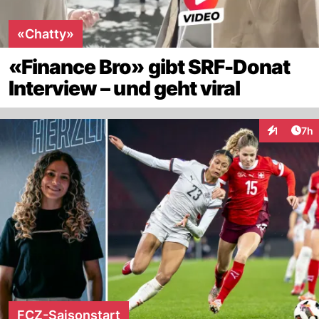
«Chatty»
«Finance Bro» gibt SRF-Donat
Interview – und geht viral
Arti
1
7h
Interaktion
FCZ-Saisonstart