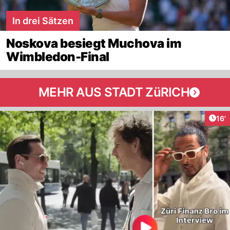
In drei Sätzen
Noskova besiegt Muchova im
Wimbledon-Final
MEHR AUS STADT ZüRICH
Arti
16'