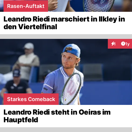
Rasen-Auftakt
Leandro Riedi marschiert in Ilkley in
den Viertelfinal
Art
1
1y
Interaktion
Starkes Comeback
Leandro Riedi steht in Oeiras im
Hauptfeld