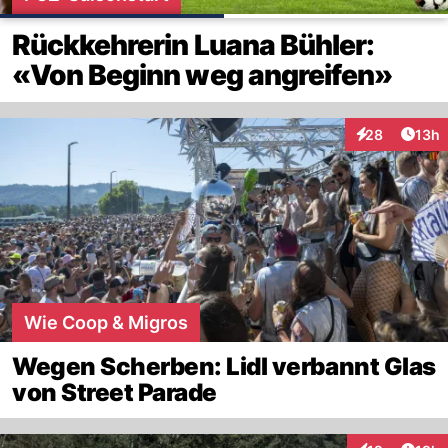
Rückkehrerin Luana Bühler:
«Von Beginn weg angreifen»
Artik
28
13h
Interaktionen
Wie Coop & Migros
Wegen Scherben: Lidl verbannt Glas
von Street Parade