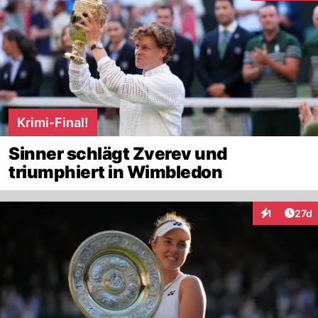
Krimi-Final!
Sinner schlägt Zverev und
triumphiert in Wimbledon
Artik
1
27d
Interaktione