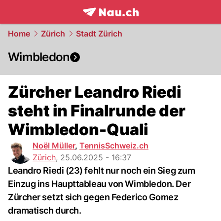
frontpage.
NAU.ch
Home
Zürich
Stadt Zürich
Wimbledon
Zürcher Leandro Riedi
steht in Finalrunde der
Wimbledon-Quali
Noël Müller
,
TennisSchweiz.ch
Zürich
,
25.06.2025 - 16:37
Leandro Riedi (23) fehlt nur noch ein Sieg zum
Einzug ins Haupttableau von Wimbledon. Der
Zürcher setzt sich gegen Federico Gomez
dramatisch durch.