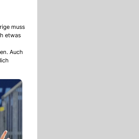
hrige muss
ch etwas
zen. Auch
lich