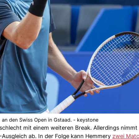
 an den Swiss Open in Gstaad. - keystone
schlecht mit einem weiteren Break. Allerdings nimmt
-Ausgleich ab. In der Folge kann Hemmery
zwei Matc