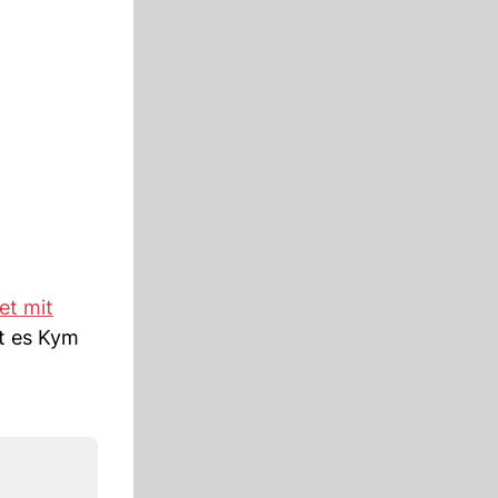
et mit
t es Kym