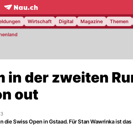
frontpage.
NAU.ch
meldungen
Wirtschaft
Digital
Magazine
Themen
nenland
 in der zweiten R
n out
33
n die Swiss Open in Gstaad. Für Stan Wawrinka ist das 