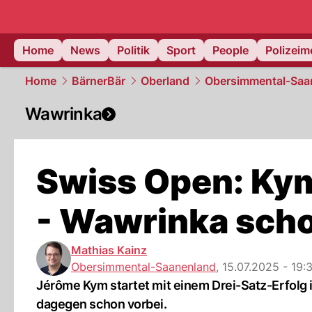
Home
News
Politik
Sport
People
Polizei
Home
BärnerBär
Oberland
Obersimmental-Saa
Wawrinka
Swiss Open: Kym
- Wawrinka scho
Mathias Kainz
Obersimmental-Saanenland
,
15.07.2025 - 19:
Jérôme Kym startet mit einem Drei-Satz-Erfolg i
dagegen schon vorbei.