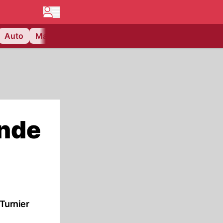
Auto
Matchcenter
Videos
Nau Plus
Lifestyle
unde
Turnier