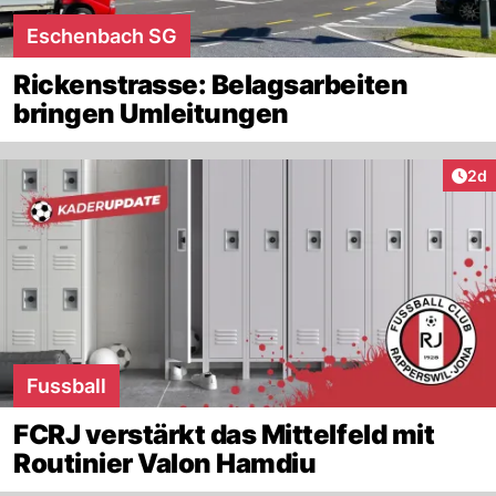
Eschenbach SG
Rickenstrasse: Belagsarbeiten
bringen Umleitungen
Arti
2d
Fussball
FCRJ verstärkt das Mittelfeld mit
Routinier Valon Hamdiu