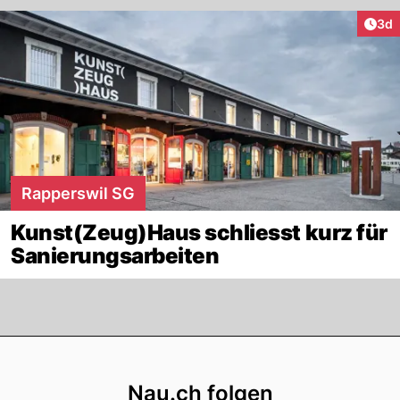
Arti
3d
Rapperswil SG
Kunst(Zeug)Haus schliesst kurz für
Sanierungsarbeiten
Footer
Nau.ch folgen