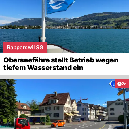
Rapperswil SG
Oberseefähre stellt Betrieb wegen
tiefem Wasserstand ein
Arti
2d