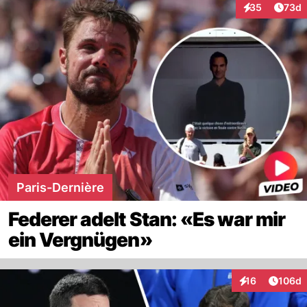
Artik
35
73d
Interaktionen
Paris-Dernière
Federer adelt Stan: «Es war mir
ein Vergnügen»
Artike
16
106d
Interaktionen