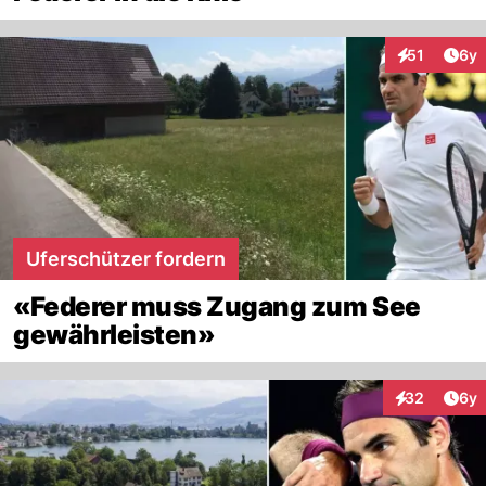
Arti
51
6y
Interaktione
Uferschützer fordern
«Federer muss Zugang zum See
gewährleisten»
Arti
32
6y
Interaktionen