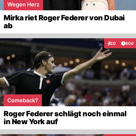
Wegen Herz
Mirka riet Roger Federer von Dubai
ab
Artik
20
60d
Interaktionen
Comeback?
Roger Federer schlägt noch einmal
in New York auf