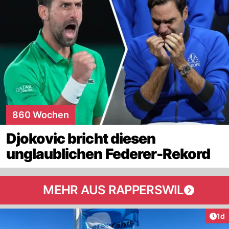
860 Wochen
Djokovic bricht diesen
unglaublichen Federer-Rekord
MEHR AUS RAPPERSWIL
Art
1d