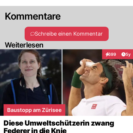
Kommentare
Schreibe einen Kommentar
Weiterlesen
Arti
699
5y
Interaktionen
Baustopp am Zürisee
Diese Umweltschützerin zwang
Federer in die Knie