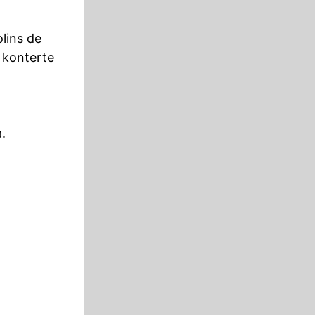
lins de
 konterte
.