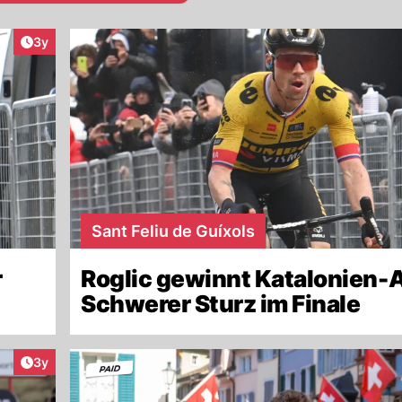
Artikel veröffentlicht:
3y
Sant Feliu de Guíxols
r
Roglic gewinnt Katalonien-A
Schwerer Sturz im Finale
Artikel veröffentlicht:
3y