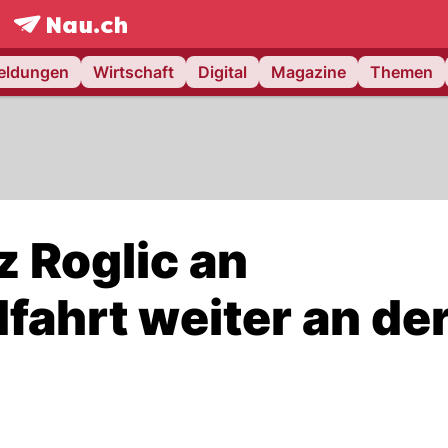
frontpage.
NAU.ch
meldungen
Wirtschaft
Digital
Magazine
Themen
z Roglic an
fahrt weiter an de