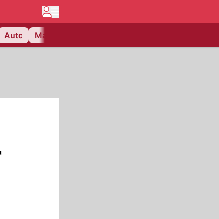
Auto
Matchcenter
Videos
Nau Plus
Lifestyle
r