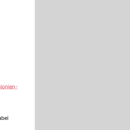
alonien-
abei