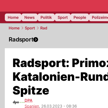
Home
News
Politik
Sport
People
Polizei
Home
Sport
Rad
Radsport
Radsport: Primo
Katalonien-Rund
Spitze
DPA
Spanien
,
26.03.2023 - 08:36