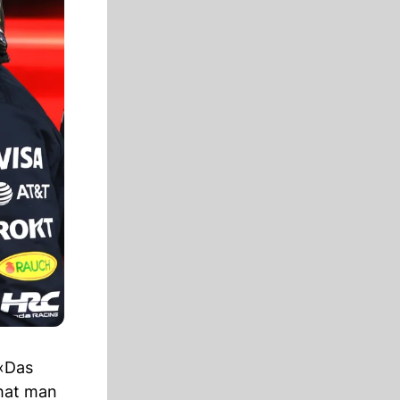
 «Das
hat man