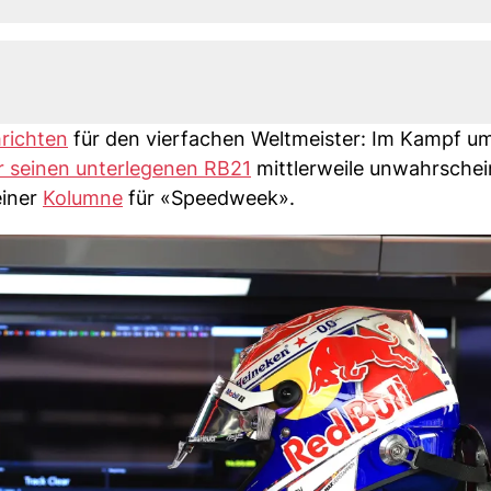
richten
für den vierfachen Weltmeister: Im Kampf u
r seinen unterlegenen RB21
mittlerweile unwahrschei
einer
Kolumne
für «Speedweek».