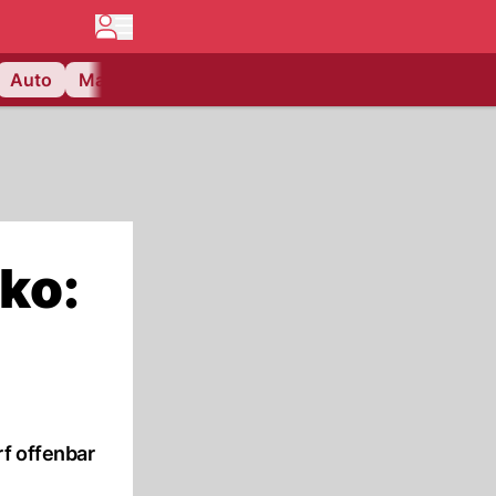
Auto
Matchcenter
Videos
Nau Plus
Lifestyle
ko:
f offenbar