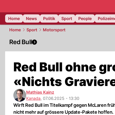
Home
News
Politik
Sport
People
Polizei
Home
Sport
Motorsport
Red Bull
Red Bull ohne g
«Nichts Gravier
Mathias Kainz
Kanada
,
07.06.2025 - 13:30
Wirft Red Bull im Titelkampf gegen McLaren frü
nicht mehr auf grössere Update-Pakete hoffen.