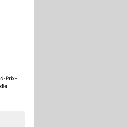
nd-Prix-
die