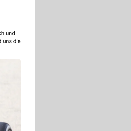
ch und
t uns die