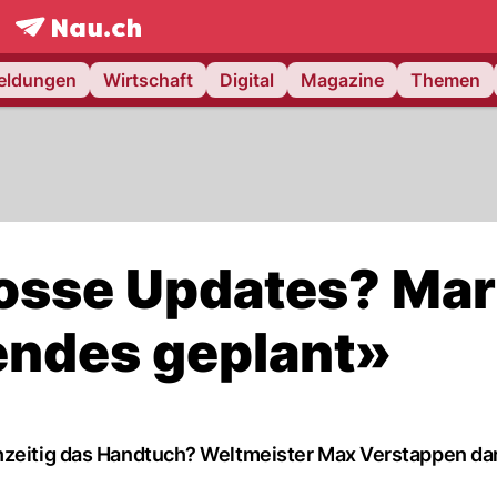
frontpage.
NAU.ch
meldungen
Wirtschaft
Digital
Magazine
Themen
rosse Updates? Mar
endes geplant»
hzeitig das Handtuch? Weltmeister Max Verstappen dar